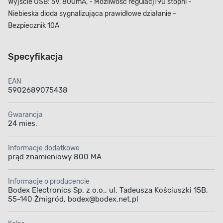
Wyjście USB: 5V, 800mA, - Możliwość regulacji 90 stopni -
Niebieska dioda sygnalizująca prawidłowe działanie -
Bezpiecznik 10A
Specyfikacja
EAN
5902689075438
Gwarancja
24 mies.
Informacje dodatkowe
prąd znamieniowy 800 MA
Informacje o producencie
Bodex Electronics Sp. z o.o., ul. Tadeusza Kościuszki 15B,
55-140 Żmigród, bodex@bodex.net.pl