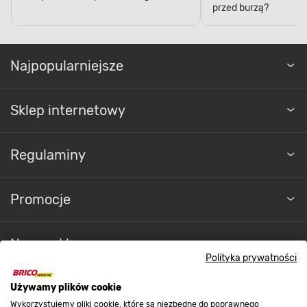
przed burzą?
Najpopularniejsze
Sklep internetowy
Regulaminy
Promocje
Nasze sklepy
Polityka prywatności
O nas
Używamy plików cookie
Wykorzystujemy pliki cookie, które są niezbędne do poprawnego