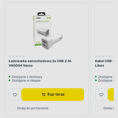
samochodowe
USB
Ładowarka samochodowa 2x USB 2.1A
Kabel USB - m
VA0054 Vayox
Libox
Dostępne z dostawą
Dostępne z 
Dostępne w sklepie
Dostępne w s
Kup teraz
Dodaj do porównania
Dodaj do