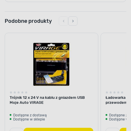
Podobne produkty
Trójnik 12 x 24 V na kablu z gniazdem USB
Ładowarka USB
Moje Auto VIRAGE
przewodem 
Dostępne z dostawą
Dostępne z 
Dostępne w sklepie
Dostępne w s