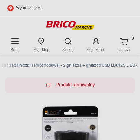
Wybierz sklep
Przejdź do głównej zawartości
Przejdź do wyszukiwarki
0
Menu
Mój sklep
Szukaj
Moje konto
Koszyk
Przejdź do kontaktu
azda zapalniczki samochodowej - 2 gniazda + gniazdo USB LB0126 LIBOX
Produkt archiwalny