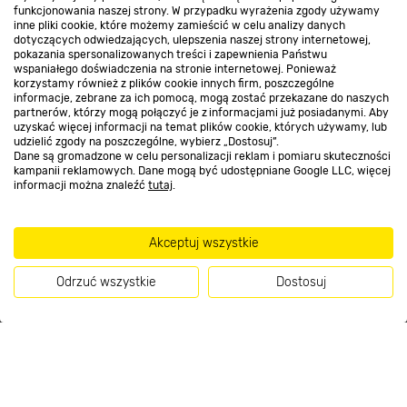
funkcjonowania naszej strony. W przypadku wyrażenia zgody używamy
inne pliki cookie, które możemy zamieścić w celu analizy danych
Kontakt do sklepu
dotyczących odwiedzających, ulepszenia naszej strony internetowej,
pokazania spersonalizowanych treści i zapewnienia Państwu
wspaniałego doświadczenia na stronie internetowej. Ponieważ
korzystamy również z plików cookie innych firm, poszczególne
Strefa biznesu
informacje, zebrane za ich pomocą, mogą zostać przekazane do naszych
partnerów, którzy mogą połączyć je z informacjami już posiadanymi. Aby
uzyskać więcej informacji na temat plików cookie, których używamy, lub
udzielić zgody na poszczególne, wybierz „Dostosuj”.
Dane są gromadzone w celu personalizacji reklam i pomiaru skuteczności
Dołącz do nas
kampanii reklamowych. Dane mogą być udostępniane Google LLC, więcej
informacji można znaleźć
tutaj
.
Akceptuj wszystkie
Metody płatności
Odrzuć wszystkie
Dostosuj
Informacje handlowe o towarach i ich cenach podane na stronach serwisu:
https://www.bricomarche.pl/
nie stanowią oferty, a są wyłącznie
zaproszeniem do zawarcia umowy w rozumieniu art. 71 Kodeksu cywilnego.