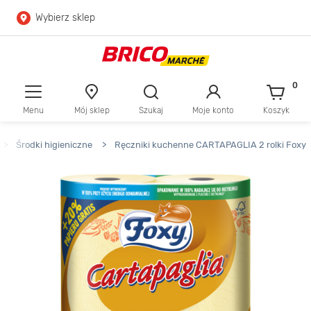
Wybierz sklep
Przejdź do głównej zawartości
Przejdź do wyszukiwarki
0
Menu
Mój sklep
Szukaj
Moje konto
Koszyk
Przejdź do kontaktu
>
Środki higieniczne
>
Ręczniki kuchenne CARTAPAGLIA 2 rolki Foxy