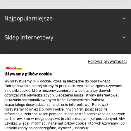
Najpopularniejsze
Sklep internetowy
Regulaminy
Polityka prywatności
Używamy plików cookie
Promocje
Wykorzystujemy pliki cookie, które są niezbędne do poprawnego
funkcjonowania naszej strony. W przypadku wyrażenia zgody używamy
inne pliki cookie, które możemy zamieścić w celu analizy danych
Nasze sklepy
dotyczących odwiedzających, ulepszenia naszej strony internetowej,
pokazania spersonalizowanych treści i zapewnienia Państwu
wspaniałego doświadczenia na stronie internetowej. Ponieważ
korzystamy również z plików cookie innych firm, poszczególne
O nas
informacje, zebrane za ich pomocą, mogą zostać przekazane do naszych
partnerów, którzy mogą połączyć je z informacjami już posiadanymi. Aby
uzyskać więcej informacji na temat plików cookie, których używamy, lub
udzielić zgody na poszczególne, wybierz „Dostosuj”.