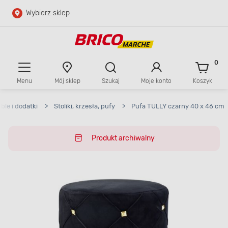
Wybierz sklep
Przejdź do głównej zawartości
Przejdź do wyszukiwarki
0
Menu
Mój sklep
Szukaj
Moje konto
Koszyk
Przejdź do kontaktu
ble i dodatki
>
Stoliki, krzesła, pufy
>
Pufa TULLY czarny 40 x 46 cm
Produkt archiwalny