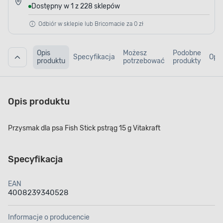
Dostępny w 1 z 228 sklepów
Odbiór w sklepie lub Bricomacie za 0 zł
Opis
Możesz
Podobne
Specyfikacja
Opin
produktu
potrzebować
produkty
Opis produktu
Przysmak dla psa Fish Stick pstrąg 15 g Vitakraft
Specyfikacja
EAN
4008239340528
Informacje o producencie