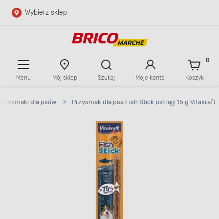
Wybierz sklep
Przejdź do głównej zawartości
Przejdź do wyszukiwarki
0
Menu
Mój sklep
Szukaj
Moje konto
Koszyk
Przejdź do kontaktu
Przysmaki dla psów
>
Przysmak dla psa Fish Stick pstrąg 15 g Vitakraft