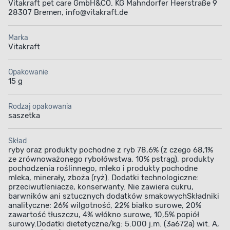
Vitakraft pet care GmbH&CO. KG Mahndorfer Heerstraße 9
28307 Bremen, info@vitakraft.de
Marka
Vitakraft
Opakowanie
15 g
Rodzaj opakowania
saszetka
Skład
ryby oraz produkty pochodne z ryb 78,6% (z czego 68,1%
ze zrównoważonego rybołówstwa, 10% pstrąg), produkty
pochodzenia roślinnego, mleko i produkty pochodne
mleka, minerały, zboża (ryż). Dodatki technologiczne:
przeciwutleniacze, konserwanty. Nie zawiera cukru,
barwników ani sztucznych dodatków smakowychSkładniki
analityczne: 26% wilgotność, 22% białko surowe, 20%
zawartość tłuszczu, 4% włókno surowe, 10,5% popiół
surowy.Dodatki dietetyczne/kg: 5.000 j.m. (3a672a) wit. A,