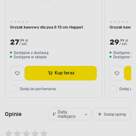
Gryzak kawowy dla psa S 13 cm Happet
Gryzak kawow
27
29
.99 zł
.99 zł
/ szt.
/ szt.
Dostępne z dostawą
Dostępne z 
Dostępne w sklepie
Dostępne w s
Kup teraz
Dodaj do porównania
Dodaj do
Data
Opinie
Dodaj opinię
malejąco