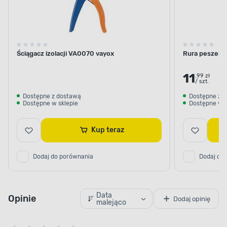
Ściągacz izolacji VA0070 vayox
Rura peszel R
11
.99 zł
/ szt.
Dostępne z dostawą
Dostępne z 
Dostępne w sklepie
Dostępne w s
Kup teraz
Dodaj do porównania
Dodaj do
Data
Opinie
Dodaj opinię
malejąco