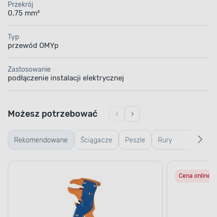
Przekrój
0,75 mm²
Typ
przewód OMYp
Zastosowanie
podłączenie instalacji elektrycznej
Możesz potrzebować
Rekomendowane
Ściągacze
Peszle
Rury
Kanał
osłonowe
insta
Cena online