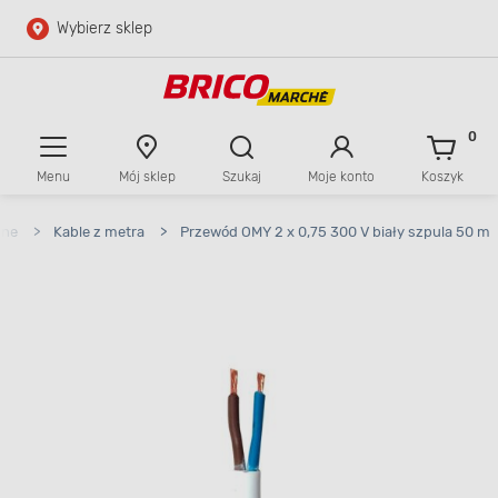
Wybierz sklep
Przejdź do głównej zawartości
Przejdź do wyszukiwarki
0
Menu
Mój sklep
Szukaj
Moje konto
Koszyk
Przejdź do kontaktu
zne
>
Kable z metra
>
Przewód OMY 2 x 0,75 300 V biały szpula 50 m