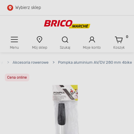
Wybierz sklep
Przejdź do głównej zawartości
Przejdź do wyszukiwarki
0
Menu
Mój sklep
Szukaj
Moje konto
Koszyk
Przejdź do kontaktu
wy
>
Akcesoria rowerowe
>
Pompka aluminium AV/DV 280 mm 4bike
Cena online