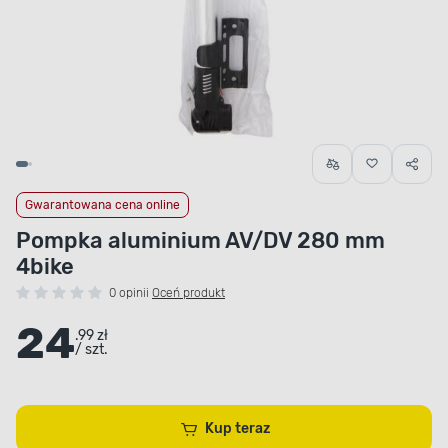
Gwarantowana cena online
Pompka aluminium AV/DV 280 mm
4bike
0 opinii
Oceń produkt
24
.99 zł
/ szt.
Kup teraz