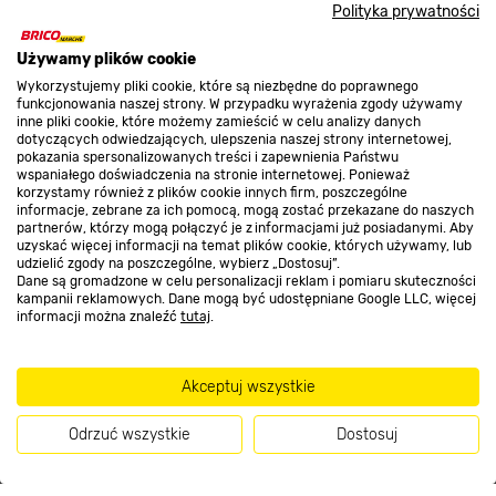
Polityka prywatności
O nas
Używamy plików cookie
Wykorzystujemy pliki cookie, które są niezbędne do poprawnego
funkcjonowania naszej strony. W przypadku wyrażenia zgody używamy
inne pliki cookie, które możemy zamieścić w celu analizy danych
Kontakt do sklepu
dotyczących odwiedzających, ulepszenia naszej strony internetowej,
pokazania spersonalizowanych treści i zapewnienia Państwu
wspaniałego doświadczenia na stronie internetowej. Ponieważ
korzystamy również z plików cookie innych firm, poszczególne
Strefa biznesu
informacje, zebrane za ich pomocą, mogą zostać przekazane do naszych
partnerów, którzy mogą połączyć je z informacjami już posiadanymi. Aby
uzyskać więcej informacji na temat plików cookie, których używamy, lub
udzielić zgody na poszczególne, wybierz „Dostosuj”.
Dane są gromadzone w celu personalizacji reklam i pomiaru skuteczności
Dołącz do nas
kampanii reklamowych. Dane mogą być udostępniane Google LLC, więcej
informacji można znaleźć
tutaj
.
Akceptuj wszystkie
Metody płatności
Odrzuć wszystkie
Dostosuj