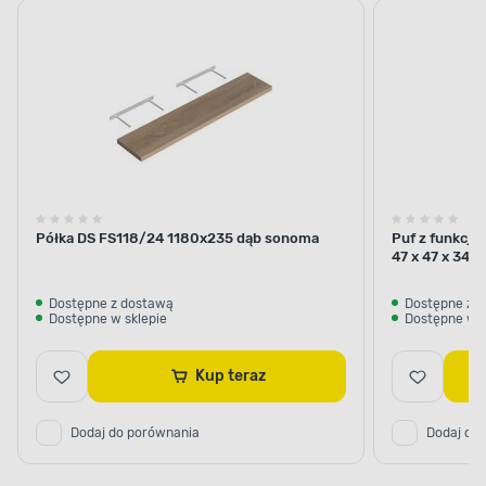
Półka DS FS118/24 1180x235 dąb sonoma
Puf z funkcj
47 x 47 x 34 
Dostępne z dostawą
Dostępne z 
Dostępne w sklepie
Dostępne w s
Kup teraz
Dodaj do porównania
Dodaj do