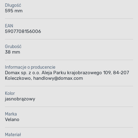
Długość
595 mm
EAN
5907708156006
Grubość
38 mm
Informacje o producencie
Domax sp. z o.o. Aleja Parku krajobrazowego 109, 84-207
Koleczkowo, handlowy@domax.com
Kolor
jasnobrązowy
Marka
Velano
Materiał