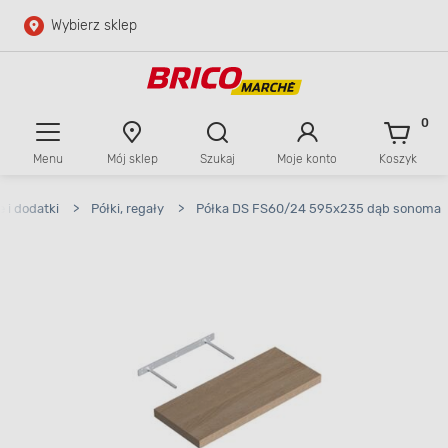
Wybierz sklep
Przejdź do głównej zawartości
Przejdź do wyszukiwarki
0
Menu
Mój sklep
Szukaj
Moje konto
Koszyk
Przejdź do kontaktu
 i dodatki
>
Półki, regały
>
Półka DS FS60/24 595x235 dąb sonoma