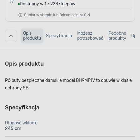
Dostępny w 1 z 228 sklepów
Odbiór w sklepie lub Bricomacie za 0 zł
Opis
Możesz
Podobne
Specyfikacja
Opin
produktu
potrzebować
produkty
Opis produktu
Półbuty bezpieczne damskie model BH9MF1V to obuwie w klasie
ochrony SB.
Specyfikacja
Długość wkładki
245 cm