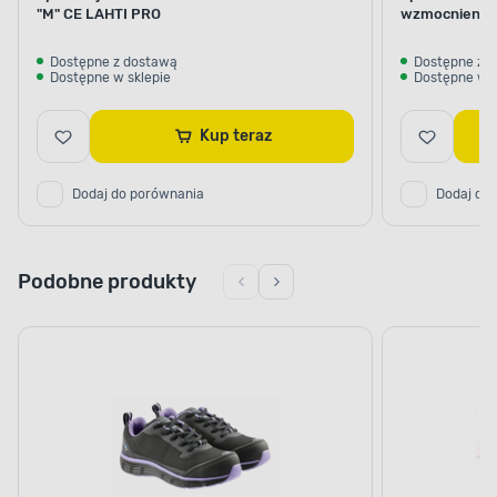
"M" CE LAHTI PRO
wzmocnienie
Dostępne z dostawą
Dostępne z 
Dostępne w sklepie
Dostępne w s
Kup teraz
Dodaj do porównania
Dodaj do
Podobne produkty