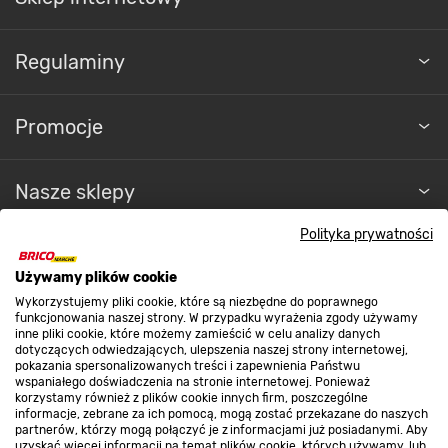
Regulaminy
Promocje
Nasze sklepy
Polityka prywatności
O nas
Używamy plików cookie
Wykorzystujemy pliki cookie, które są niezbędne do poprawnego
Kontakt do sklepu
funkcjonowania naszej strony. W przypadku wyrażenia zgody używamy
inne pliki cookie, które możemy zamieścić w celu analizy danych
dotyczących odwiedzających, ulepszenia naszej strony internetowej,
pokazania spersonalizowanych treści i zapewnienia Państwu
Strefa biznesu
wspaniałego doświadczenia na stronie internetowej. Ponieważ
korzystamy również z plików cookie innych firm, poszczególne
informacje, zebrane za ich pomocą, mogą zostać przekazane do naszych
partnerów, którzy mogą połączyć je z informacjami już posiadanymi. Aby
uzyskać więcej informacji na temat plików cookie, których używamy, lub