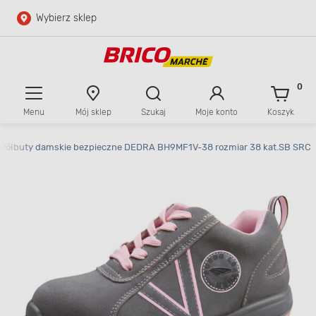
Wybierz sklep
Przejdź do głównej zawartości
Przejdź do wyszukiwarki
0
Menu
Mój sklep
Szukaj
Moje konto
Koszyk
Przejdź do kontaktu
Półbuty damskie bezpieczne DEDRA BH9MF1V-38 rozmiar 38 kat.SB SRC