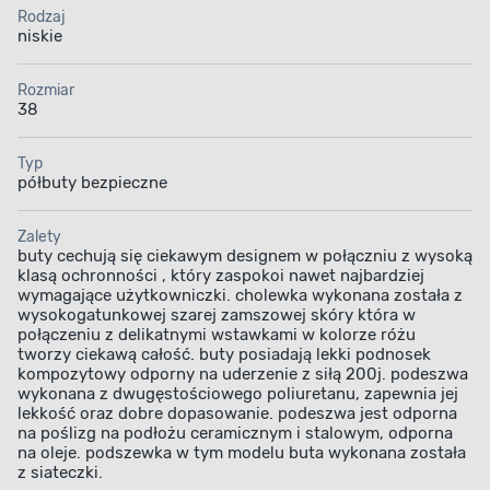
Rodzaj
niskie
Rozmiar
38
Typ
półbuty bezpieczne
Zalety
buty cechują się ciekawym designem w połączniu z wysoką
klasą ochronności , który zaspokoi nawet najbardziej
wymagające użytkowniczki. cholewka wykonana została z
wysokogatunkowej szarej zamszowej skóry która w
połączeniu z delikatnymi wstawkami w kolorze różu
tworzy ciekawą całość. buty posiadają lekki podnosek
kompozytowy odporny na uderzenie z siłą 200j. podeszwa
wykonana z dwugęstościowego poliuretanu, zapewnia jej
lekkość oraz dobre dopasowanie. podeszwa jest odporna
na poślizg na podłożu ceramicznym i stalowym, odporna
na oleje. podszewka w tym modelu buta wykonana została
z siateczki.