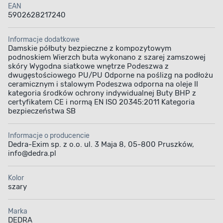
EAN
5902628217240
Informacje dodatkowe
Damskie półbuty bezpieczne z kompozytowym
podnoskiem Wierzch buta wykonano z szarej zamszowej
skóry Wygodna siatkowe wnętrze Podeszwa z
dwugęstościowego PU/PU Odporne na poślizg na podłożu
ceramicznym i stalowym Podeszwa odporna na oleje II
kategoria środków ochrony indywidualnej Buty BHP z
certyfikatem CE i normą EN ISO 20345:2011 Kategoria
bezpieczeństwa SB
Informacje o producencie
Dedra-Exim sp. z o.o. ul. 3 Maja 8, 05-800 Pruszków,
info@dedra.pl
Kolor
szary
Marka
DEDRA