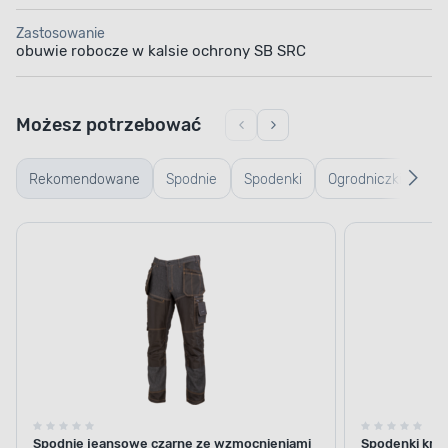
Zastosowanie
obuwie robocze w kalsie ochrony SB SRC
Możesz potrzebować
Rekomendowane
Spodnie
Spodenki
Ogrodniczki
Kur
robocze
robocze
ro
Spodnie jeansowe czarne ze wzmocnieniami
Spodenki krót