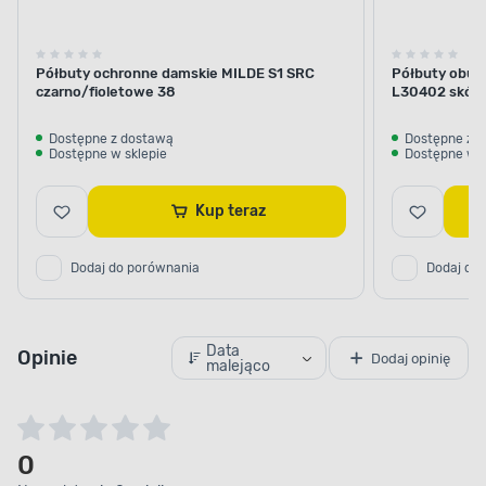
Półbuty ochronne damskie MILDE S1 SRC
Półbuty obuw
czarno/fioletowe 38
L30402 skóra
Dostępne z dostawą
Dostępne z 
Dostępne w sklepie
Dostępne w s
Kup teraz
Dodaj do porównania
Dodaj do
Data
Opinie
Dodaj opinię
malejąco
0