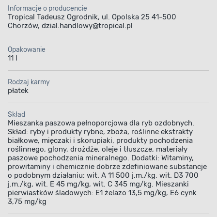
Informacje o producencie
Tropical Tadeusz Ogrodnik, ul. Opolska 25 41-500
Chorzów, dzial.handlowy@tropical.pl
Opakowanie
11 l
Rodzaj karmy
płatek
Skład
Mieszanka paszowa pełnoporcjowa dla ryb ozdobnych.
Skład: ryby i produkty rybne, zboża, roślinne ekstrakty
białkowe, mięczaki i skorupiaki, produkty pochodzenia
roślinnego, glony, drożdże, oleje i tłuszcze, materiały
paszowe pochodzenia mineralnego. Dodatki: Witaminy,
prowitaminy i chemicznie dobrze zdefiniowane substancje
o podobnym działaniu: wit. A 11 500 j.m./kg, wit. D3 700
j.m./kg, wit. E 45 mg/kg, wit. C 345 mg/kg. Mieszanki
pierwiastków śladowych: E1 żelazo 13,5 mg/kg, E6 cynk
3,75 mg/kg