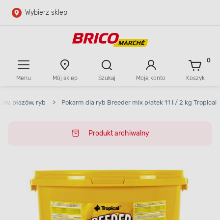
Wybierz sklep
Przejdź do głównej zawartości
Przejdź do wyszukiwarki
0
Menu
Mój sklep
Szukaj
Moje konto
Koszyk
Przejdź do kontaktu
ów, płazów, ryb
>
Pokarm dla ryb Breeder mix płatek 11 l / 2 kg Tropical
Produkt archiwalny