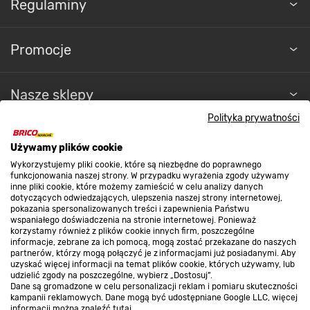
Regulaminy
Promocje
Nasze sklepy
Polityka prywatności
O nas
Używamy plików cookie
Wykorzystujemy pliki cookie, które są niezbędne do poprawnego
funkcjonowania naszej strony. W przypadku wyrażenia zgody używamy
Kontakt do sklepu
inne pliki cookie, które możemy zamieścić w celu analizy danych
dotyczących odwiedzających, ulepszenia naszej strony internetowej,
pokazania spersonalizowanych treści i zapewnienia Państwu
wspaniałego doświadczenia na stronie internetowej. Ponieważ
Strefa biznesu
korzystamy również z plików cookie innych firm, poszczególne
informacje, zebrane za ich pomocą, mogą zostać przekazane do naszych
partnerów, którzy mogą połączyć je z informacjami już posiadanymi. Aby
uzyskać więcej informacji na temat plików cookie, których używamy, lub
udzielić zgody na poszczególne, wybierz „Dostosuj”.
Dołącz do nas
Dane są gromadzone w celu personalizacji reklam i pomiaru skuteczności
kampanii reklamowych. Dane mogą być udostępniane Google LLC, więcej
informacji można znaleźć
tutaj
.