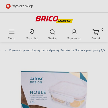
Wybierz sklep
Przejdź do głównej zawartości
Przejdź do wyszukiwarki
0
Menu
Mój sklep
Szukaj
Moje konto
Koszyk
Przejdź do kontaktu
e
>
Pojemnik prostokątny żaroodporny 3-dzielny Noble z pokrywką 1,5 l