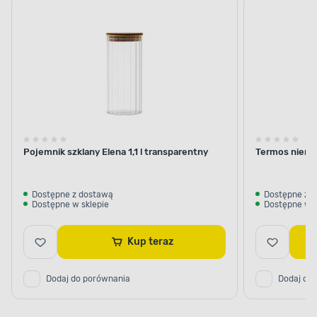
termosy
Pojemnik szklany Elena 1,1 l transparentny
Termos nierdz
Dostępne z dostawą
Dostępne z 
Dostępne w sklepie
Dostępne w s
Kup teraz
Dodaj do porównania
Dodaj do