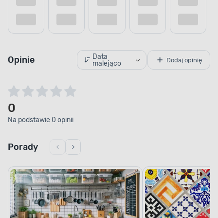
Dodaj do porównania
Dodaj do
Data
Opinie
Dodaj opinię
malejąco
0
Na podstawie 0 opinii
Porady