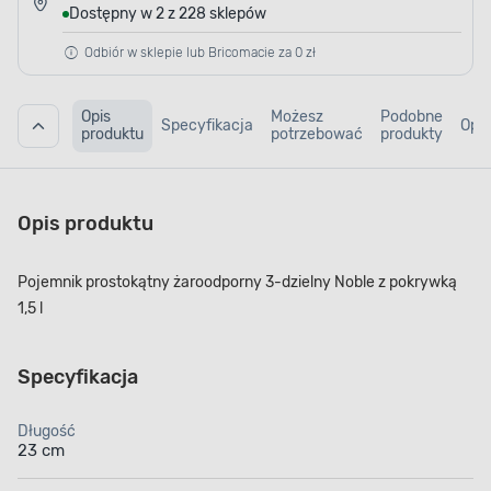
Dostępny w 2 z 228 sklepów
Odbiór w sklepie lub Bricomacie za 0 zł
Opis
Możesz
Podobne
Specyfikacja
Opin
produktu
potrzebować
produkty
Opis produktu
Pojemnik prostokątny żaroodporny 3-dzielny Noble z pokrywką
1,5 l
Specyfikacja
Długość
23 cm