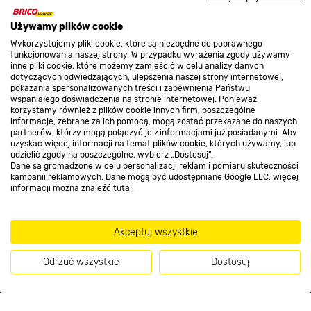
Używamy plików cookie
O nas
Wykorzystujemy pliki cookie, które są niezbędne do poprawnego
funkcjonowania naszej strony. W przypadku wyrażenia zgody używamy
inne pliki cookie, które możemy zamieścić w celu analizy danych
dotyczących odwiedzających, ulepszenia naszej strony internetowej,
Kontakt do sklepu
pokazania spersonalizowanych treści i zapewnienia Państwu
wspaniałego doświadczenia na stronie internetowej. Ponieważ
korzystamy również z plików cookie innych firm, poszczególne
informacje, zebrane za ich pomocą, mogą zostać przekazane do naszych
Strefa biznesu
partnerów, którzy mogą połączyć je z informacjami już posiadanymi. Aby
uzyskać więcej informacji na temat plików cookie, których używamy, lub
udzielić zgody na poszczególne, wybierz „Dostosuj”.
Dane są gromadzone w celu personalizacji reklam i pomiaru skuteczności
kampanii reklamowych. Dane mogą być udostępniane Google LLC, więcej
Dołącz do nas
informacji można znaleźć
tutaj
.
Akceptuj wszystkie
Metody płatności
Odrzuć wszystkie
Dostosuj