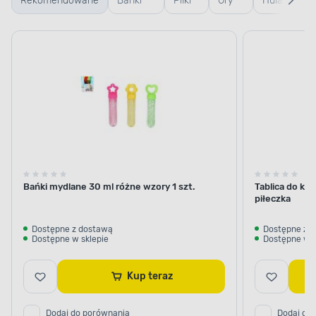
Rekomendowane
Bańki
Piłki
Gry
Hulajnogi
mydlane
dla
dla
i
dla
dzieci
dzieci
deskorolki
dzieci
dla dzieci
Bańki mydlane 30 ml różne wzory 1 szt.
Tablica do ko
piłeczka
Dostępne z dostawą
Dostępne z 
Dostępne w sklepie
Dostępne w s
Kup teraz
Dodaj do porównania
Dodaj do