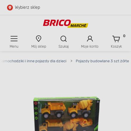
Wybierz sklep
Przejdź do głównej zawartości
Przejdź do wyszukiwarki
0
Menu
Mój sklep
Szukaj
Moje konto
Koszyk
Przejdź do kontaktu
Samochodziki i inne pojazdy dla dzieci
>
Pojazdy budowlane 3 szt żółte