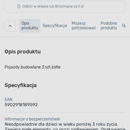
Odbiór w sklepie lub Bricomacie za 0 zł
Opis
Możesz
Podobne
Specyfikacja
Opin
produktu
potrzebować
produkty
Opis produktu
Pojazdy budowlane 3 szt żółte
Specyfikacja
EAN
5902918189592
Informacje o bezpieczeństwie
Nieodpowiednie dla dzieci w wieku poniżej 3 roku życia.
Zawiera małe elementy, co grozi zadławieniem. Opakowanie