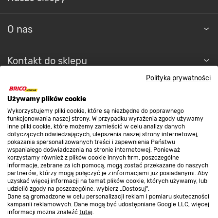
O nas
Kontakt do sklepu
Polityka prywatności
Strefa biznesu
Używamy plików cookie
Wykorzystujemy pliki cookie, które są niezbędne do poprawnego
funkcjonowania naszej strony. W przypadku wyrażenia zgody używamy
inne pliki cookie, które możemy zamieścić w celu analizy danych
Dołącz do nas
dotyczących odwiedzających, ulepszenia naszej strony internetowej,
pokazania spersonalizowanych treści i zapewnienia Państwu
wspaniałego doświadczenia na stronie internetowej. Ponieważ
korzystamy również z plików cookie innych firm, poszczególne
informacje, zebrane za ich pomocą, mogą zostać przekazane do naszych
partnerów, którzy mogą połączyć je z informacjami już posiadanymi. Aby
Metody płatności
uzyskać więcej informacji na temat plików cookie, których używamy, lub
udzielić zgody na poszczególne, wybierz „Dostosuj”.
Dane są gromadzone w celu personalizacji reklam i pomiaru skuteczności
kampanii reklamowych. Dane mogą być udostępniane Google LLC, więcej
informacji można znaleźć
tutaj
.