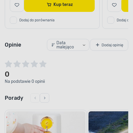
Kup teraz
Dodaj do porównania
Dodaj do
Data
Opinie
Dodaj opinię
malejąco
0
Na podstawie 0 opinii
Porady