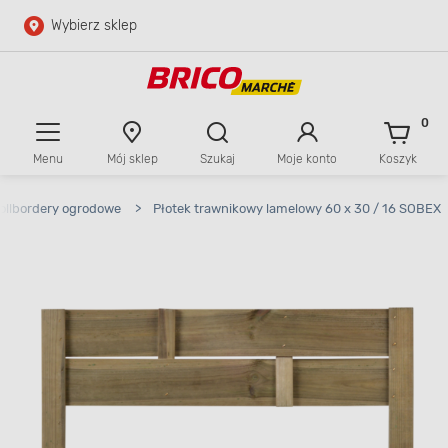
Wybierz sklep
Przejdź do głównej zawartości
Przejdź do wyszukiwarki
0
Menu
Mój sklep
Szukaj
Moje konto
Koszyk
Przejdź do kontaktu
 rollbordery ogrodowe
>
Płotek trawnikowy lamelowy 60 x 30 / 16 SOBEX