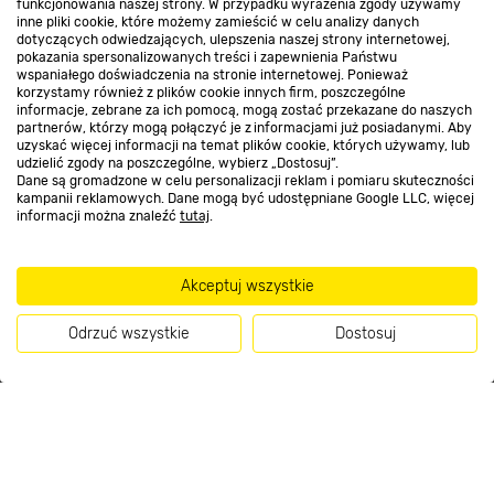
funkcjonowania naszej strony. W przypadku wyrażenia zgody używamy
inne pliki cookie, które możemy zamieścić w celu analizy danych
Nasze sklepy
dotyczących odwiedzających, ulepszenia naszej strony internetowej,
pokazania spersonalizowanych treści i zapewnienia Państwu
wspaniałego doświadczenia na stronie internetowej. Ponieważ
korzystamy również z plików cookie innych firm, poszczególne
O nas
informacje, zebrane za ich pomocą, mogą zostać przekazane do naszych
partnerów, którzy mogą połączyć je z informacjami już posiadanymi. Aby
uzyskać więcej informacji na temat plików cookie, których używamy, lub
udzielić zgody na poszczególne, wybierz „Dostosuj”.
Kontakt do sklepu
Dane są gromadzone w celu personalizacji reklam i pomiaru skuteczności
kampanii reklamowych. Dane mogą być udostępniane Google LLC, więcej
informacji można znaleźć
tutaj
.
Strefa biznesu
Akceptuj wszystkie
Dołącz do nas
Odrzuć wszystkie
Dostosuj
Kup teraz
Metody płatności