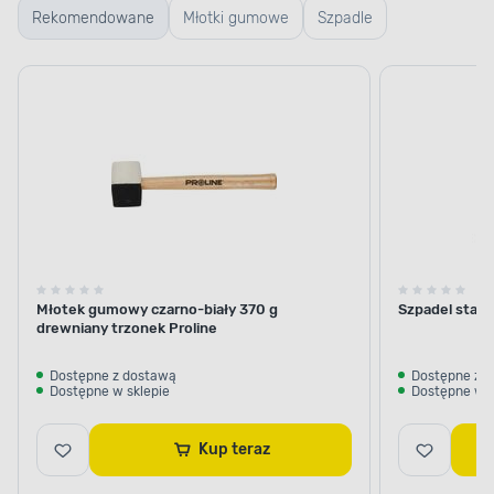
Rekomendowane
Młotki gumowe
Szpadle
Młotek gumowy czarno-biały 370 g
Szpadel stan
drewniany trzonek Proline
Dostępne z dostawą
Dostępne z 
Dostępne w sklepie
Dostępne w s
Kup teraz