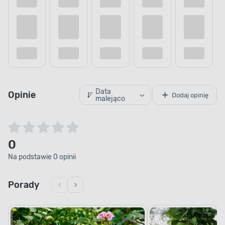
Kup teraz
Dodaj do porównania
Dodaj do
Data
Opinie
Dodaj opinię
malejąco
0
Na podstawie 0 opinii
Porady