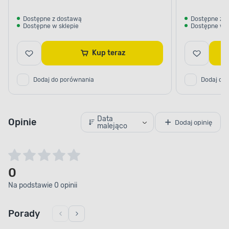
Dostępne z dostawą
Dostępne z 
Dostępne w sklepie
Dostępne w s
Kup teraz
Dodaj do porównania
Dodaj do
Data
Opinie
Dodaj opinię
malejąco
0
Na podstawie 0 opinii
Porady