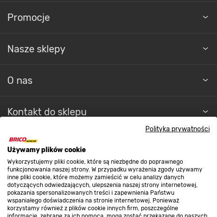
Promocje
Nasze sklepy
O nas
Kontakt do sklepu
Polityka prywatności
Strefa biznesu
Używamy plików cookie
Wykorzystujemy pliki cookie, które są niezbędne do poprawnego
funkcjonowania naszej strony. W przypadku wyrażenia zgody używamy
inne pliki cookie, które możemy zamieścić w celu analizy danych
Dołącz do nas
dotyczących odwiedzających, ulepszenia naszej strony internetowej,
pokazania spersonalizowanych treści i zapewnienia Państwu
wspaniałego doświadczenia na stronie internetowej. Ponieważ
korzystamy również z plików cookie innych firm, poszczególne
informacje, zebrane za ich pomocą, mogą zostać przekazane do naszych