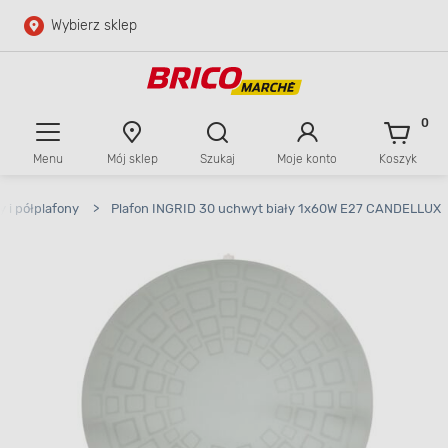
Wybierz sklep
Przejdź do głównej zawartości
Przejdź do wyszukiwarki
0
Menu
Mój sklep
Szukaj
Moje konto
Koszyk
Przejdź do kontaktu
y i półplafony
>
Plafon INGRID 30 uchwyt biały 1x60W E27 CANDELLUX