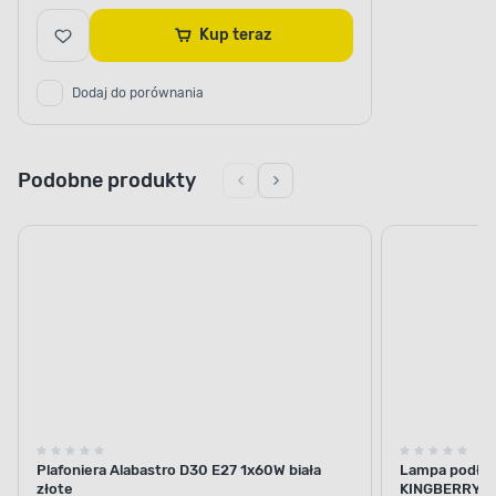
Kup teraz
Dodaj do porównania
Podobne produkty
Plafoniera Alabastro D30 E27 1x60W biała
Lampa podłog
złote
KINGBERRY