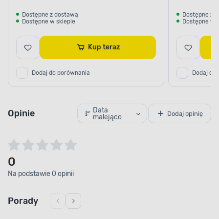
Dostępne z dostawą
Dostępne z 
Dostępne w sklepie
Dostępne w s
Kup teraz
Dodaj do porównania
Dodaj do
Data
Opinie
Dodaj opinię
malejąco
0
Na podstawie 0 opinii
Porady