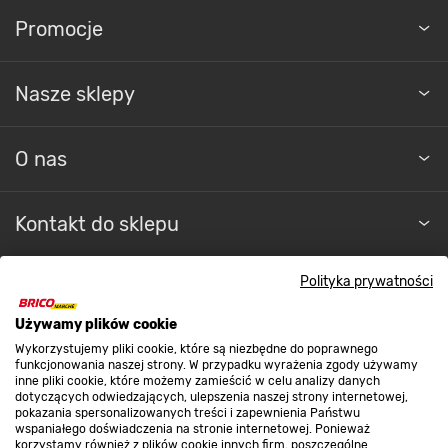
Promocje
Nasze sklepy
O nas
Kontakt do sklepu
Polityka prywatności
Strefa biznesu
Używamy plików cookie
Wykorzystujemy pliki cookie, które są niezbędne do poprawnego
Dołącz do nas
funkcjonowania naszej strony. W przypadku wyrażenia zgody używamy
inne pliki cookie, które możemy zamieścić w celu analizy danych
dotyczących odwiedzających, ulepszenia naszej strony internetowej,
pokazania spersonalizowanych treści i zapewnienia Państwu
wspaniałego doświadczenia na stronie internetowej. Ponieważ
korzystamy również z plików cookie innych firm, poszczególne