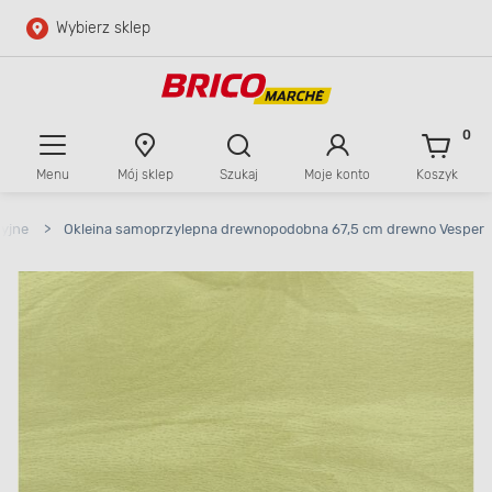
Wybierz sklep
Przejdź do głównej zawartości
Przejdź do wyszukiwarki
0
Menu
Mój sklep
Szukaj
Moje konto
Koszyk
Przejdź do kontaktu
cyjne
>
Okleina samoprzylepna drewnopodobna 67,5 cm drewno Vesper