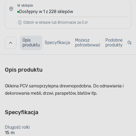
W sklepie
Dostępny w 1 z 228 sklepów
Odbiór w sklepie lub Bricomacie za 0 zł
Opis
Możesz
Podobne
Specyfikacja
Opin
produktu
potrzebować
produkty
Opis produktu
Okleina PCV samoprzylepna drewnopodobna. Do odnawiania i
dekorowania mebli, drzwi, parapetów, blatów itp.
Specyfikacja
Długość rolki
15 m