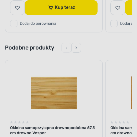
Kup teraz
Dodaj do porównania
Dodaj do
Podobne produkty
Okleina samoprzylepna drewnopodobna 67,5
Okleina samo
cm drewno Vesper
cm drewno V