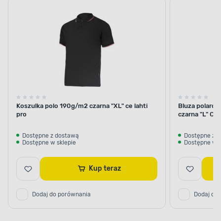
Koszulka polo 190g/m2 czarna "XL" ce lahti
Bluza polarow
pro
czarna "L" CE
Dostępne z dostawą
Dostępne z 
Dostępne w sklepie
Dostępne w s
Kup teraz
Dodaj do porównania
Dodaj do