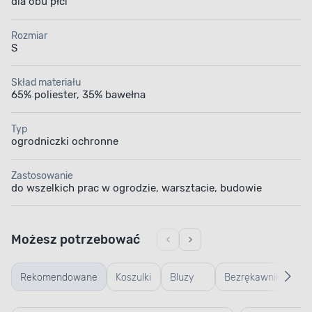
dla obu płci
Rozmiar
S
Skład materiału
65% poliester, 35% bawełna
Typ
ogrodniczki ochronne
Zastosowanie
do wszelkich prac w ogrodzie, warsztacie, budowie
Możesz potrzebować
Rekomendowane
Koszulki
Bluzy
Bezrękawniki
Ku
robocze
robocze
robocze
ro