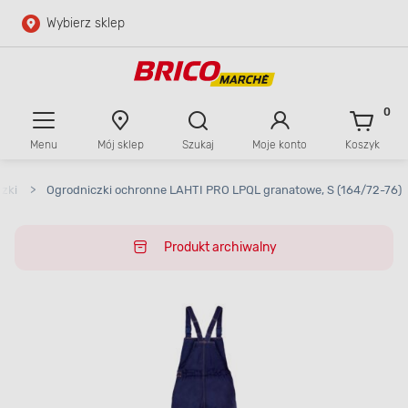
Wybierz sklep
Przejdź do głównej zawartości
Przejdź do wyszukiwarki
0
Menu
Mój sklep
Szukaj
Moje konto
Koszyk
Przejdź do kontaktu
zki
>
Ogrodniczki ochronne LAHTI PRO LPQL granatowe, S (164/72-76)
Produkt archiwalny