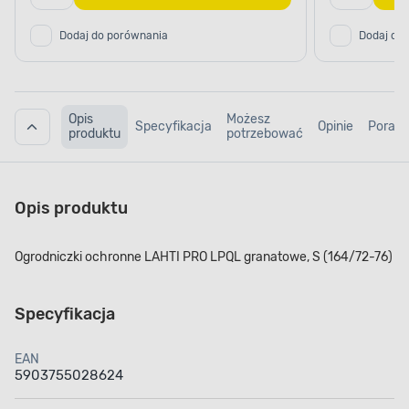
Dodaj do porównania
Dodaj do
Opis
Możesz
Specyfikacja
Opinie
Porad
produktu
potrzebować
Opis produktu
Ogrodniczki ochronne LAHTI PRO LPQL granatowe, S (164/72-76)
Specyfikacja
EAN
5903755028624