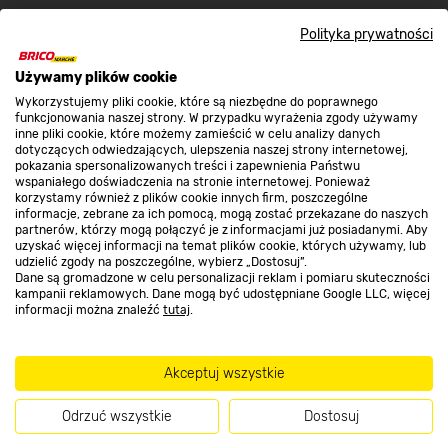
Kontakt do sklepu
Polityka prywatności
Używamy plików cookie
Strefa biznesu
Wykorzystujemy pliki cookie, które są niezbędne do poprawnego
funkcjonowania naszej strony. W przypadku wyrażenia zgody używamy
inne pliki cookie, które możemy zamieścić w celu analizy danych
dotyczących odwiedzających, ulepszenia naszej strony internetowej,
Dołącz do nas
pokazania spersonalizowanych treści i zapewnienia Państwu
wspaniałego doświadczenia na stronie internetowej. Ponieważ
korzystamy również z plików cookie innych firm, poszczególne
informacje, zebrane za ich pomocą, mogą zostać przekazane do naszych
partnerów, którzy mogą połączyć je z informacjami już posiadanymi. Aby
uzyskać więcej informacji na temat plików cookie, których używamy, lub
udzielić zgody na poszczególne, wybierz „Dostosuj”.
Metody płatności
Dane są gromadzone w celu personalizacji reklam i pomiaru skuteczności
kampanii reklamowych. Dane mogą być udostępniane Google LLC, więcej
informacji można znaleźć
tutaj
.
Akceptuj wszystkie
Informacje handlowe o towarach i ich cenach podane na stronach serwisu:
https://www.bricomarche.pl/
nie stanowią oferty, a są wyłącznie
Odrzuć wszystkie
Dostosuj
zaproszeniem do zawarcia umowy w rozumieniu art. 71 Kodeksu cywilnego.