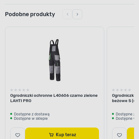
Podobne produkty
Ogrodniczki ochronne L40606 czarno zielone
Ogrodniczki 
LAHTI PRO
beżowe S (48
Dostępne z dostawą
Dostępne z 
Dostępne w sklepie
Dostępne w s
Kup teraz