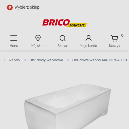
Wybierz sklep
Przejdź do głównej zawartości
Przejdź do wyszukiwarki
0
Menu
Mój sklep
Szukaj
Moje konto
Koszyk
Przejdź do kontaktu
>
Wanny
>
Obudowy wannowe
>
Obudowa wanny MAJORKA 150