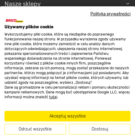
Nasze sklepy
Polityka prywatności
O nas
Używamy plików cookie
Wykorzystujemy pliki cookie, które są niezbędne do poprawnego
funkcjonowania naszej strony. W przypadku wyrażenia zgody używamy
Kontakt do sklepu
inne pliki cookie, które możemy zamieścić w celu analizy danych
dotyczących odwiedzających, ulepszenia naszej strony internetowej,
pokazania spersonalizowanych treści i zapewnienia Państwu
wspaniałego doświadczenia na stronie internetowej. Ponieważ
Strefa biznesu
korzystamy również z plików cookie innych firm, poszczególne
informacje, zebrane za ich pomocą, mogą zostać przekazane do naszych
partnerów, którzy mogą połączyć je z informacjami już posiadanymi. Aby
uzyskać więcej informacji na temat plików cookie, których używamy, lub
udzielić zgody na poszczególne, wybierz „Dostosuj”.
Dołącz do nas
Dane są gromadzone w celu personalizacji reklam i pomiaru skuteczności
kampanii reklamowych. Dane mogą być udostępniane Google LLC, więcej
informacji można znaleźć
tutaj
.
Akceptuj wszystkie
Metody płatności
Odrzuć wszystkie
Dostosuj