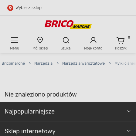
Wybierz sklep
Przejdź do głównej zawartości
Przejdź do wyszukiwarki
0
Menu
Mój sklep
Szukaj
Moje konto
Koszyk
Przejdź do kontaktu
Bricomarché
>
Narzędzia
>
Narzędzia warsztatowe
>
Myjki ciśni
Nie znaleziono produktów
Najpopularniejsze
Sklep internetowy