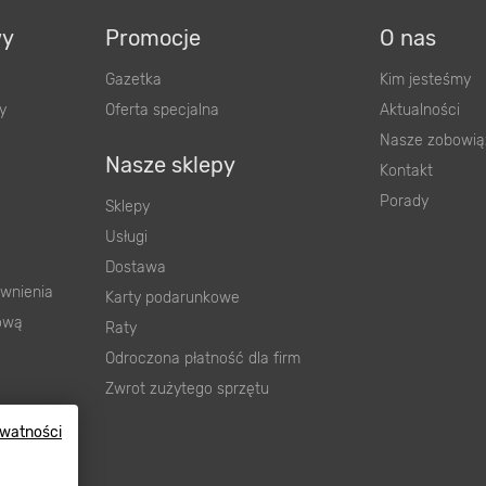
wy
Promocje
O nas
Gazetka
Kim jesteśmy
y
Oferta specjalna
Aktualności
Nasze zobowią
Nasze sklepy
Kontakt
Porady
Sklepy
Usługi
Dostawa
wnienia
Karty podarunkowe
ową
Raty
Odroczona płatność dla firm
Zwrot zużytego sprzętu
ywatności