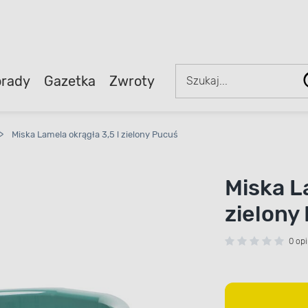
rady
Gazetka
Zwroty
>
Miska Lamela okrągła 3,5 l zielony Pucuś
Miska L
zielony
0 opi