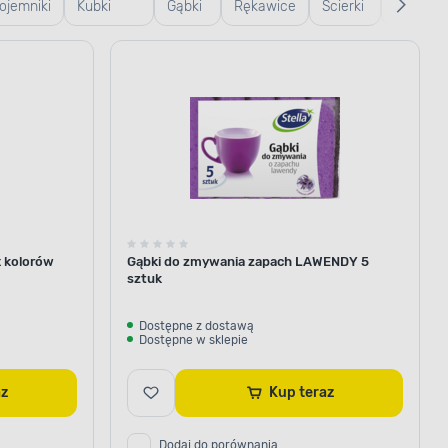
ojemniki
Kubki
Gąbki
Rękawice
Ścierki
Szczotki 
zklane
termiczne
i
gumowe
do
szczote
i termosy
ścierki
podłogi
x kolorów
Gąbki do zmywania zapach LAWENDY 5
sztuk
Dostępne z dostawą
Dostępne w sklepie
raz
Kup teraz
Dodaj do porównania