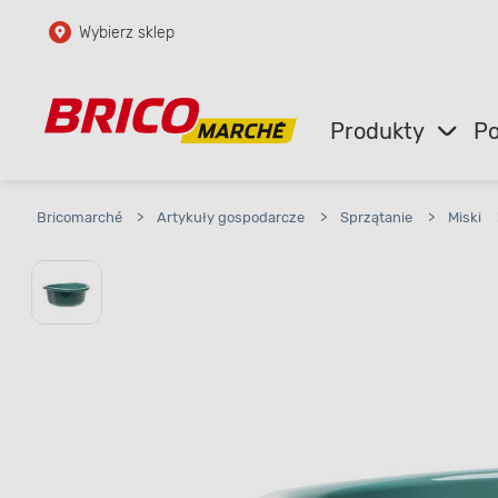
Wybierz sklep
Przejdź do głównej zawartości
Przejdź do wyszukiwarki
Produkty
Po
Przejdź do kontaktu
Bricomarché
>
Artykuły gospodarcze
>
Sprzątanie
>
Miski