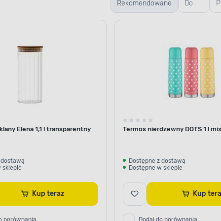
Rekomendowane
Do
P
mycia
s
okien
lany Elena 1,1 l transparentny
Termos nierdzewny DOTS 1 l mi
 dostawą
Dostępne z dostawą
 sklepie
Dostępne w sklepie
Kup teraz
Kup te
o porównania
Dodaj do porównania