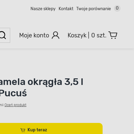
0
Nasze sklepy
Kontakt
Twoje porównanie
Moje konto
0 szt.
amela okrągła 3,5 l
 Pucuś
nii
Oceń produkt
Kup teraz