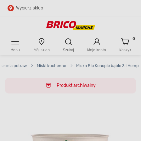
Wybierz sklep
Przejdź do głównej zawartości
Przejdź do wyszukiwarki
0
Menu
Mój sklep
Szukaj
Moje konto
Koszyk
Przejdź do kontaktu
owania potraw
>
Miski kuchenne
>
Miska Bio Konopie bąble 3 l Hemp
Produkt archiwalny