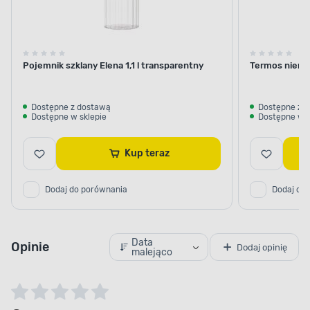
Pojemnik szklany Elena 1,1 l transparentny
Termos nierdz
Dostępne z dostawą
Dostępne z 
Dostępne w sklepie
Dostępne w s
Kup teraz
Dodaj do porównania
Dodaj do
Data
Opinie
Dodaj opinię
malejąco