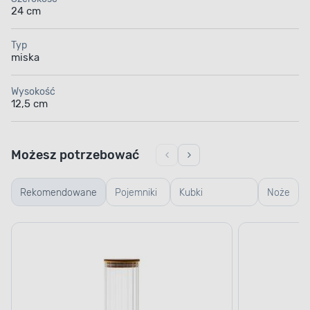
24 cm
Typ
miska
Wysokość
12,5 cm
Możesz potrzebować
Rekomendowane
Pojemniki
Kubki
Noże
szklane
termiczne i
termosy