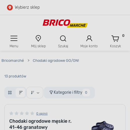
Wybierz sklep
Przejdź do głównej zawartości
Przejdź do wyszukiwarki
0
Menu
Mój sklep
Szukaj
Moje konto
Koszyk
Przejdź do kontaktu
Bricomarché
>
Chodaki ogrodowe GO/ON!
13 produktów
Kategorie i filtry
0
0 opinii
Chodaki ogrodowe męskie r.
41-46 granatowy