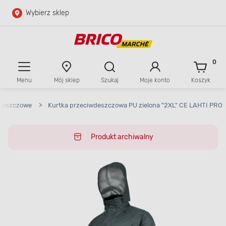
Wybierz sklep
Przejdź do głównej zawartości
Przejdź do wyszukiwarki
0
Menu
Mój sklep
Szukaj
Moje konto
Koszyk
Przejdź do kontaktu
wdeszczowe
>
Kurtka przeciwdeszczowa PU zielona "2XL" CE LAHTI PRO
Produkt archiwalny