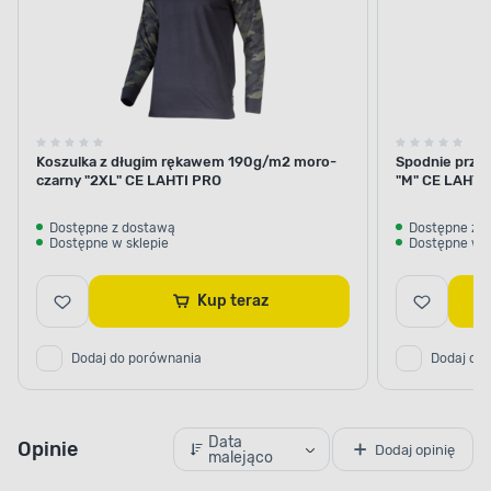
Koszulka z długim rękawem 190g/m2 moro-
Spodnie prze
czarny "2XL" CE LAHTI PRO
"M" CE LAHTI
Dostępne z dostawą
Dostępne z 
Dostępne w sklepie
Dostępne w s
Kup teraz
Dodaj do porównania
Dodaj do
Data
Opinie
Dodaj opinię
malejąco