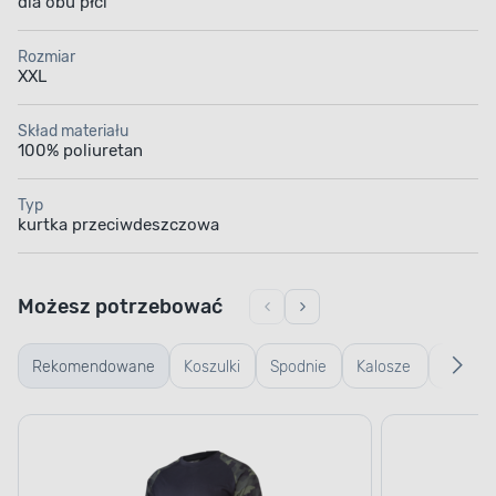
dla obu płci
Rozmiar
XXL
Skład materiału
100% poliuretan
Typ
kurtka przeciwdeszczowa
Możesz potrzebować
Rekomendowane
Koszulki
Spodnie
Kalosze
Rękawi
robocze
robocze
robocze
robocz