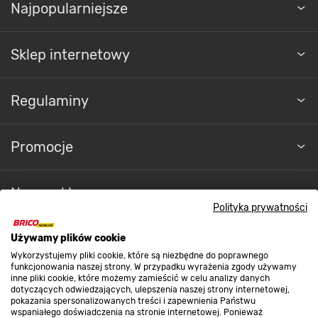
Najpopularniejsze
Sklep internetowy
Regulaminy
Promocje
Nasze sklepy
Polityka prywatności
O nas
Używamy plików cookie
Wykorzystujemy pliki cookie, które są niezbędne do poprawnego
funkcjonowania naszej strony. W przypadku wyrażenia zgody używamy
inne pliki cookie, które możemy zamieścić w celu analizy danych
Kontakt do sklepu
dotyczących odwiedzających, ulepszenia naszej strony internetowej,
pokazania spersonalizowanych treści i zapewnienia Państwu
wspaniałego doświadczenia na stronie internetowej. Ponieważ