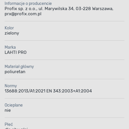
Informacje o producencie
Profix sp. z o.o., ul. Marywilska 34, 03-228 Warszawa,
prx@profix.com.pl
Kolor
zielony
Marka
LAHTI PRO
Materiał główny
poliuretan
Normy
13688:2013/A1:2021 EN 343:2003+A1:2004
Ocieplane
nie
Płeć