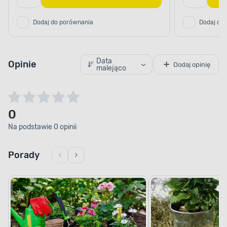
Dodaj do porównania
Dodaj do
Data
Opinie
Dodaj opinię
malejąco
0
Na podstawie 0 opinii
Porady