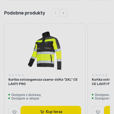
Podobne produkty
Kurtka ostrzegawcza czarno-żółta "2XL" CE
Kurtka ostrze
LAHTI PRO
CE LAHTI PR
Dostępne z dostawą
Dostępne z 
Dostępne w sklepie
Dostępne w s
Kup teraz