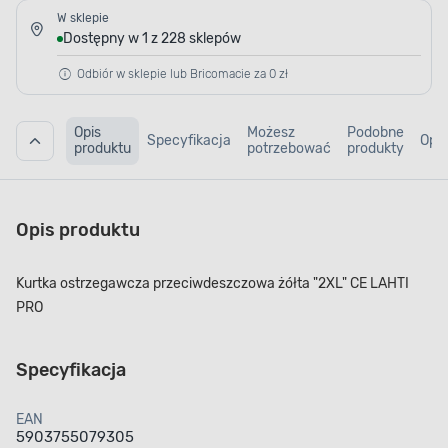
W sklepie
Dostępny w 1 z 228 sklepów
Odbiór w sklepie lub Bricomacie za 0 zł
Opis
Możesz
Podobne
Specyfikacja
Opin
produktu
potrzebować
produkty
Opis produktu
Kurtka ostrzegawcza przeciwdeszczowa żółta "2XL" CE LAHTI
PRO
Specyfikacja
EAN
5903755079305