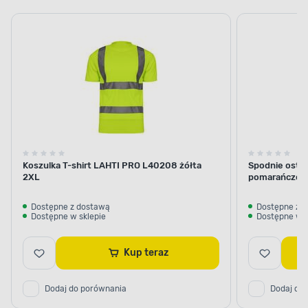
koszulki
robocze
odblaskowe
Koszulka T-shirt LAHTI PRO L40208 żółta
Spodnie ostr
2XL
pomarańczowe
Dostępne z dostawą
Dostępne z 
Dostępne w sklepie
Dostępne w s
Kup teraz
Dodaj do porównania
Dodaj do