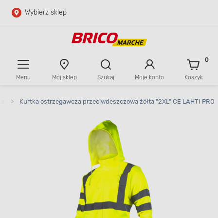
Wybierz sklep
Przejdź do głównej zawartości
Przejdź do wyszukiwarki
0
Menu
Mój sklep
Szukaj
Moje konto
Koszyk
Przejdź do kontaktu
we
>
Kurtka ostrzegawcza przeciwdeszczowa żółta "2XL" CE LAHTI PRO