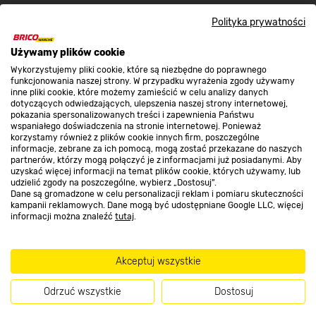
Polityka prywatności
O nas
Używamy plików cookie
Wykorzystujemy pliki cookie, które są niezbędne do poprawnego
Kontakt do sklepu
funkcjonowania naszej strony. W przypadku wyrażenia zgody używamy
inne pliki cookie, które możemy zamieścić w celu analizy danych
dotyczących odwiedzających, ulepszenia naszej strony internetowej,
pokazania spersonalizowanych treści i zapewnienia Państwu
Strefa biznesu
wspaniałego doświadczenia na stronie internetowej. Ponieważ
korzystamy również z plików cookie innych firm, poszczególne
informacje, zebrane za ich pomocą, mogą zostać przekazane do naszych
partnerów, którzy mogą połączyć je z informacjami już posiadanymi. Aby
uzyskać więcej informacji na temat plików cookie, których używamy, lub
udzielić zgody na poszczególne, wybierz „Dostosuj”.
Dołącz do nas
Dane są gromadzone w celu personalizacji reklam i pomiaru skuteczności
kampanii reklamowych. Dane mogą być udostępniane Google LLC, więcej
informacji można znaleźć
tutaj
.
Metody płatności
Akceptuj wszystkie
Odrzuć wszystkie
Dostosuj