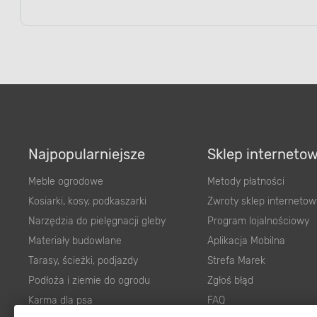
Najpopularniejsze
Sklep interneto
Meble ogrodowe
Metody płatności
Kosiarki, kosy, podkaszarki
Zwroty sklep internetow
Narzędzia do pielęgnacji gleby
Program lojalnościowy
Materiały budowlane
Aplikacja Mobilna
Tarasy, ścieżki, podjazdy
Strefa Marek
Podłoża i ziemie do ogrodu
Zgłoś błąd
Karma dla psa
FAQ