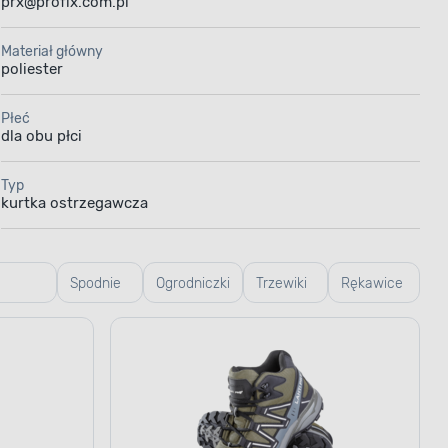
prx@profix.com.pl
Materiał główny
poliester
Płeć
dla obu płci
Typ
kurtka ostrzegawcza
Spodnie
Ogrodniczki
Trzewiki
Rękawice
robocze
robocze
robocze
e