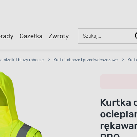
rady
Gazetka
Zwroty
kamizelki i bluzy robocze
>
Kurtki robocze i przeciwdeszczowe
>
Kurt
Kurtka 
ociepla
rękawam