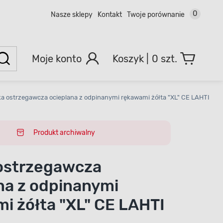
0
Nasze sklepy
Kontakt
Twoje porównanie
Moje konto
0 szt.
ka ostrzegawcza ocieplana z odpinanymi rękawami żółta "XL" CE LAHTI PR
Produkt archiwalny
ostrzegawcza
na z odpinanymi
i żółta "XL" CE LAHTI