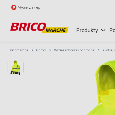
Wybierz sklep
Przejdź do głównej zawartości
Przejdź do wyszukiwarki
Produkty
Po
Przejdź do kontaktu
Bricomarché
>
Ogród
>
Odzież robocza i ochronna
>
Kurtki, 