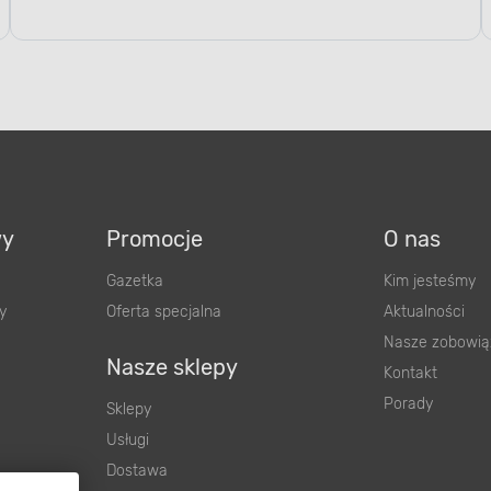
wy
Promocje
O nas
Gazetka
Kim jesteśmy
y
Oferta specjalna
Aktualności
Nasze zobowią
Nasze sklepy
Kontakt
Porady
Sklepy
Usługi
Dostawa