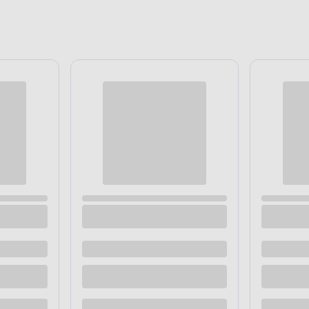
y z wywiniętym rantem NBC
Szklanka 330 ml transparentna
papuga
 dostawą
Dostępne z dostawą
 sklepie
Dostępne w sklepie