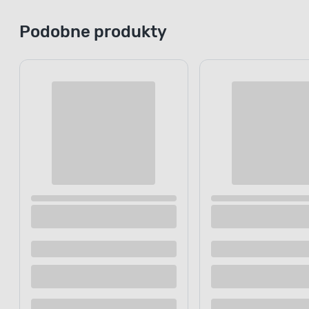
Podobne produkty
Szklanka na stopce 330 ml
Kubek prost
250ml dek. 
Dostępne z dostawą
Dostępne z
Dostępne w sklepie
Dostępne w