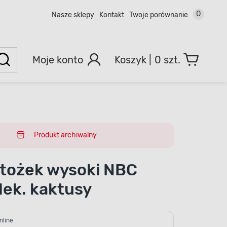
0
Nasze sklepy
Kontakt
Twoje porównanie
Moje konto
0 szt.
Produkt archiwalny
tożek wysoki NBC
ek. kaktusy
nline