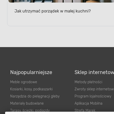
Jak utrzymać porządek w małej kuchni?
Najpopularniejsze
Sklep interneto
Meble ogrodowe
Metody płatności
Kosiarki, kosy, podkaszarki
Zwroty sklep internetow
Narzędzia do pielęgnacji gleby
Program lojalnościowy
Materiały budowlane
Aplikacja Mobilna
Tarasy, ścieżki, podjazdy
Strefa Marek