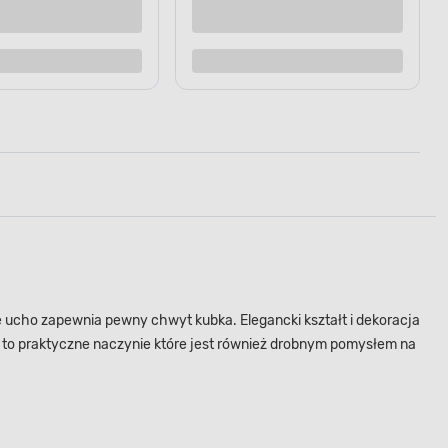
raz
Kup teraz
Dodaj do porównania
ucho zapewnia pewny chwyt kubka. Elegancki kształt i dekoracja
ą to praktyczne naczynie które jest również drobnym pomysłem na