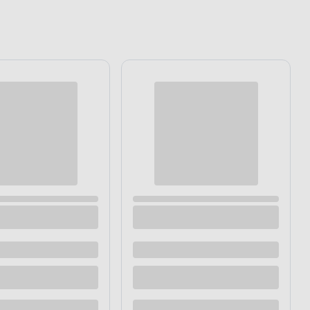
Szklanka 360 ml transparentna
Dostępne z dostawą
Dostępne w sklepie