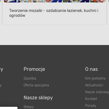
Tworzenie mozaiki - ozdabianie łazienek, kuchni i
ogrodów
wy
Promocje
O nas
Gazetka
Kim jesteśmy
y
Oferta specjalna
Aktualności
Nasze zobowią
Nasze sklepy
Kontakt
Porady
Sklepy