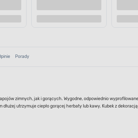
Kup teraz
Kup te
o porównania
Dodaj do porównania
Opinie
Porady
apojów zimnych, jak i gorących. Wygodne, odpowiednio wyprofilowane 
m dłużej utrzymuje ciepło gorącej herbaty lub kawy. Kubek z dekoracj