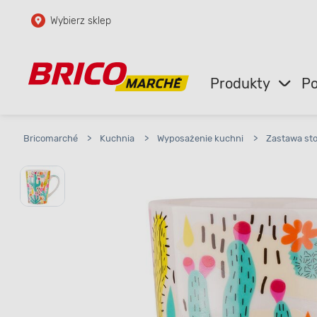
Wybierz sklep
Przejdź do głównej zawartości
Przejdź do wyszukiwarki
Produkty
Po
Przejdź do kontaktu
Bricomarché
>
Kuchnia
>
Wyposażenie kuchni
>
Zastawa st