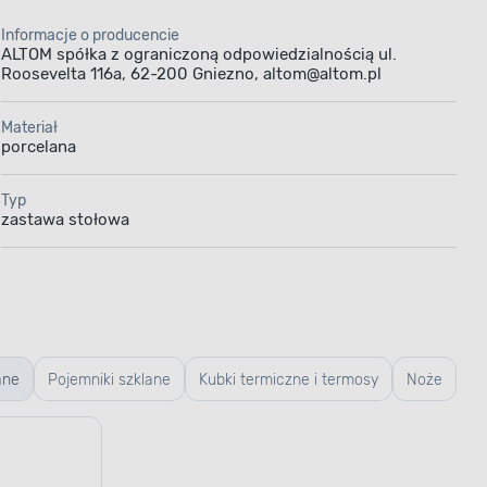
Informacje o producencie
ALTOM spółka z ograniczoną odpowiedzialnością ul.
Roosevelta 116a, 62-200 Gniezno, altom@altom.pl
Materiał
porcelana
Typ
zastawa stołowa
ane
Pojemniki szklane
Kubki termiczne i termosy
Noże