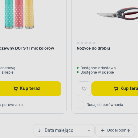
dzewny DOTS 1 l mix kolorów
Nożyce do drobiu
 dostawą
Dostępne z dostawą
 sklepie
Dostępne w sklepie
Kup teraz
Kup ter
o porównania
Dodaj do porównania
Data malejąco
Dodaj opinię