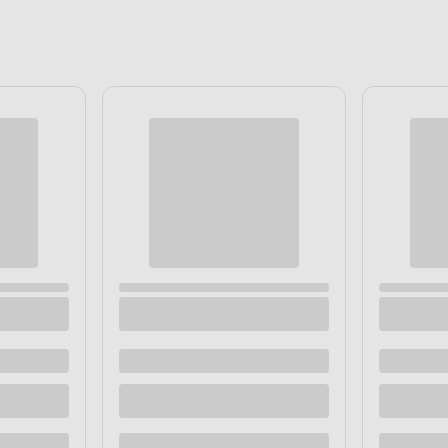
 stopce 330 ml
Kubek prosty z wywiniętym ra
250ml dek. papuga
 dostawą
Dostępne z dostawą
 sklepie
Dostępne w sklepie