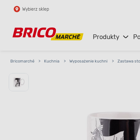
Wybierz sklep
Przejdź do głównej zawartości
Przejdź do wyszukiwarki
Produkty
Po
Przejdź do kontaktu
Bricomarché
>
Kuchnia
>
Wyposażenie kuchni
>
Zastawa st