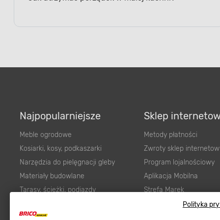
Jak utrzymać porządek w małej kuchni?
Najpopularniejsze
Sklep interneto
Meble ogrodowe
Metody płatności
Kosiarki, kosy, podkaszarki
Zwroty sklep internetow
Narzędzia do pielęgnacji gleby
Program lojalnościowy
Materiały budowlane
Aplikacja Mobilna
Tarasy, ścieżki, podjazdy
Strefa Marek
Polityka pr
Podłoża i ziemie do ogrodu
Zgłoś błąd