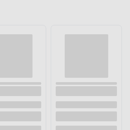
ntem NBC
Szklanka 360 ml transparentna
Dostępne z dostawą
Dostępne w sklepie