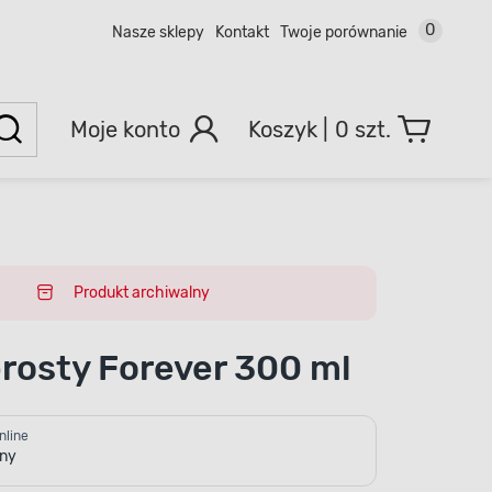
0
Nasze sklepy
Kontakt
Twoje porównanie
Moje konto
0 szt.
Produkt archiwalny
rosty Forever 300 ml
nline
pny