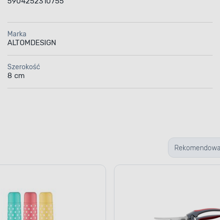
5904252310755
Marka
ALTOMDESIGN
Szerokość
8 cm
Rekomendow