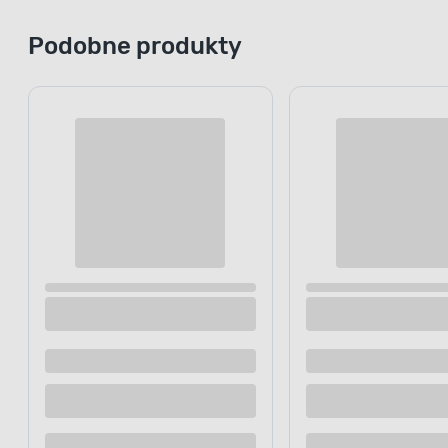
Podobne produkty
Szklanka na stopce 330 ml
Szklanka na
Dostępne z dostawą
Dostępne z
Dostępne w sklepie
Dostępne w