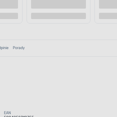
Kup teraz
Kup te
o porównania
Dodaj do porównania
Opinie
Porady
EAN