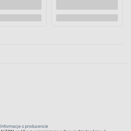
raz
Kup teraz
Dodaj do porównania
Informacje o producencie