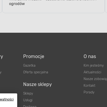
Tworzenie mozaiki - ozdabianie łazienek, kuchni i
ogrodów
wy
Promocje
O nas
Gazetka
Kim jesteśmy
y
Oferta specjalna
Aktualności
Nasze zobowią
Nasze sklepy
Kontakt
Porady
Sklepy
ywatności
Usługi