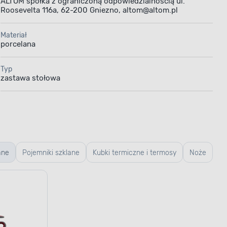
ALTOM spółka z ograniczoną odpowiedzialnością ul.
Roosevelta 116a, 62-200 Gniezno, altom@altom.pl
Materiał
porcelana
Typ
zastawa stołowa
ane
Pojemniki szklane
Kubki termiczne i termosy
Noże