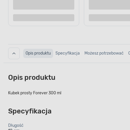
Kup teraz
Dodaj do porównania
Dodaj d
Opis produktu
Specyfikacja
Możesz potrzebować
Opis produktu
Kubek prosty Forever 300 ml
Specyfikacja
Długość