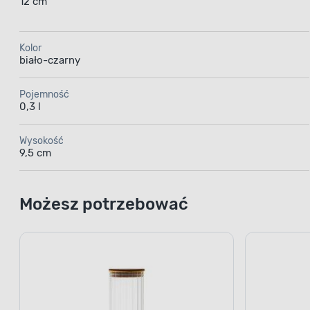
12 cm
Kolor
biało-czarny
Pojemność
0,3 l
Wysokość
9,5 cm
Możesz potrzebować