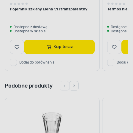
Pojemnik szklany Elena 1,1 l transparentny
Termos nierdz
Dostępne z dostawą
Dostępne z 
Dostępne w sklepie
Dostępne w s
Kup teraz
Dodaj do porównania
Dodaj do
Podobne produkty