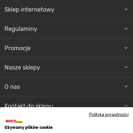
Sklep internetowy
Regulaminy
Promocje
Nasze sklepy
O nas
Kontakt do sklepu
Polityka prywatności
Strefa biznesu
Używamy plików cookie