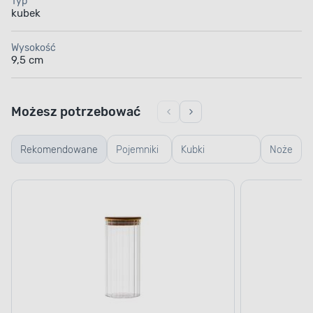
Typ
kubek
Wysokość
9,5 cm
Możesz potrzebować
Rekomendowane
Pojemniki
Kubki
Noże
szklane
termiczne i
termosy