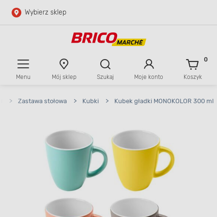
Wybierz sklep
Przejdź do głównej zawartości
Przejdź do wyszukiwarki
0
Menu
Mój sklep
Szukaj
Moje konto
Koszyk
Przejdź do kontaktu
i
>
Zastawa stołowa
>
Kubki
>
Kubek gładki MONOKOLOR 300 ml