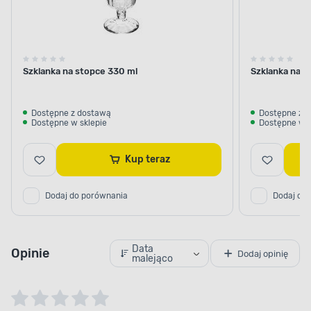
Szklanka na stopce 330 ml
Szklanka na s
Dostępne z dostawą
Dostępne z 
Dostępne w sklepie
Dostępne w s
Kup teraz
Dodaj do porównania
Dodaj do
Data
Opinie
Dodaj opinię
malejąco