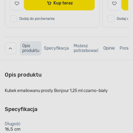
Kup teraz
Dodaj do porównania
Dodaj do
Opis
Możesz
Specyfikacja
Opinie
Porad
produktu
potrzebować
Opis produktu
Kubek emaliowanu prosty Bonjour 1,25 ml czarno-biały
Specyfikacja
Długość
16,5 cm