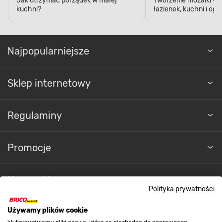
Jak utrzymać porządek w małej
Tworzenie mozaiki - 
kuchni?
łazienek, kuchni i og
Najpopularniejsze
Sklep internetowy
Regulaminy
Promocje
Nasze sklepy
Polityka prywatności
O nas
Używamy plików cookie