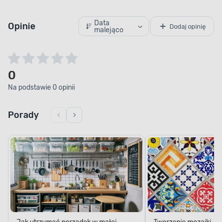
Data
Opinie
Dodaj opinię
malejąco
0
Na podstawie 0 opinii
Porady