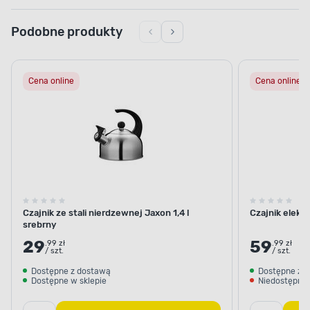
Podobne produkty
Cena online
Cena online
Czajnik ze stali nierdzewnej Jaxon 1,4 l
Czajnik elektr
srebrny
29
59
.99 zł
.99 zł
/ szt.
/ szt.
Dostępne z dostawą
Dostępne z 
Dostępne w sklepie
Niedostępne 