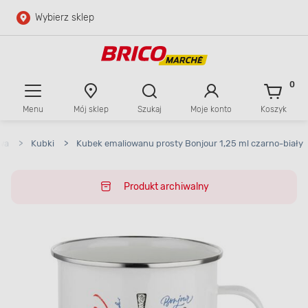
Wybierz sklep
Przejdź do głównej zawartości
Przejdź do wyszukiwarki
0
Menu
Mój sklep
Szukaj
Moje konto
Koszyk
Przejdź do kontaktu
wa
>
Kubki
>
Kubek emaliowanu prosty Bonjour 1,25 ml czarno-biały
Produkt archiwalny