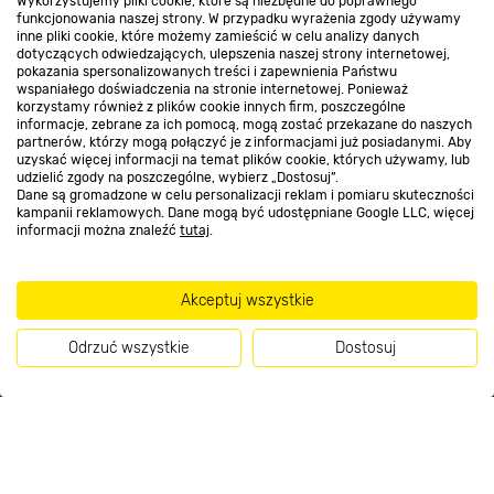
Wykorzystujemy pliki cookie, które są niezbędne do poprawnego
funkcjonowania naszej strony. W przypadku wyrażenia zgody używamy
inne pliki cookie, które możemy zamieścić w celu analizy danych
Kontakt do sklepu
dotyczących odwiedzających, ulepszenia naszej strony internetowej,
pokazania spersonalizowanych treści i zapewnienia Państwu
wspaniałego doświadczenia na stronie internetowej. Ponieważ
korzystamy również z plików cookie innych firm, poszczególne
Strefa biznesu
informacje, zebrane za ich pomocą, mogą zostać przekazane do naszych
partnerów, którzy mogą połączyć je z informacjami już posiadanymi. Aby
uzyskać więcej informacji na temat plików cookie, których używamy, lub
udzielić zgody na poszczególne, wybierz „Dostosuj”.
Dane są gromadzone w celu personalizacji reklam i pomiaru skuteczności
Dołącz do nas
kampanii reklamowych. Dane mogą być udostępniane Google LLC, więcej
informacji można znaleźć
tutaj
.
Akceptuj wszystkie
Metody płatności
Odrzuć wszystkie
Dostosuj
Informacje handlowe o towarach i ich cenach podane na stronach serwisu:
https://www.bricomarche.pl/
nie stanowią oferty, a są wyłącznie
zaproszeniem do zawarcia umowy w rozumieniu art. 71 Kodeksu cywilnego.