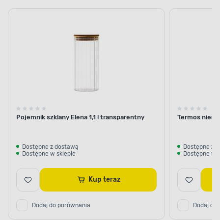
szklane
termiczne i
termosy
Pojemnik szklany Elena 1,1 l transparentny
Termos nierdz
Dostępne z dostawą
Dostępne z 
Dostępne w sklepie
Dostępne w s
Kup teraz
Dodaj do porównania
Dodaj do