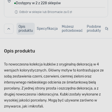
Dostępny w 2 z 228 sklepów
Odbiór w sklepie lub Bricomacie za 0 zł
Opis
Możesz
Podobne
Specyfikacja
Opin
produktu
potrzebować
produkty
Opis produktu
To nowoczesna kolekcja kubków z oryginalną dekoracją w 4
wersjach kolorystycznych. Główny motyw to kontrastujące ze
sobą zestawienia czerni, czerwieni, ciemnej zieloni oraz
intensywnego niebieskiego odcienia ze śmietankową bielą
porcelany. Z jednej strony prosta i oszczędna dekoracja, a z
drugiej nowoczesna i dekoracyjna. Kubki zostały wykonane z
wysokiej jakości porcelany. Mogą być używane zarówno w
zmywarce, jak i mikrofali.