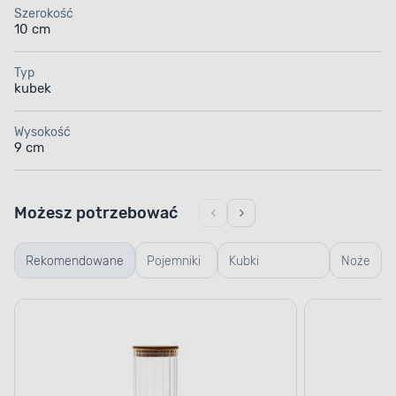
Szerokość
10 cm
Typ
kubek
Wysokość
9 cm
Możesz potrzebować
Rekomendowane
Pojemniki
Kubki
Noże
szklane
termiczne i
termosy