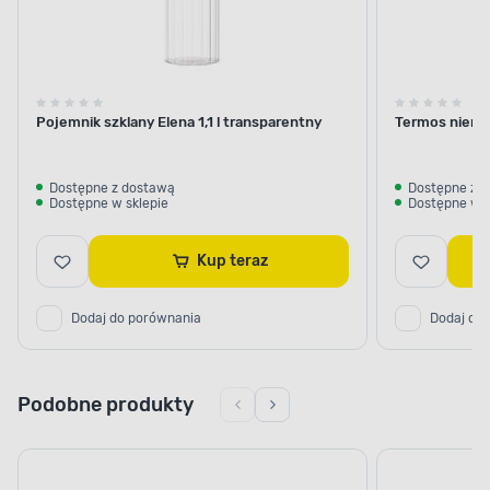
Pojemnik szklany Elena 1,1 l transparentny
Termos nierdz
Dostępne z dostawą
Dostępne z 
Dostępne w sklepie
Dostępne w s
Kup teraz
Dodaj do porównania
Dodaj do
Podobne produkty