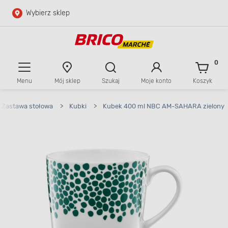
Wybierz sklep
Przejdź do głównej zawartości
Przejdź do wyszukiwarki
0
Menu
Mój sklep
Szukaj
Moje konto
Koszyk
Przejdź do kontaktu
Zastawa stołowa
>
Kubki
>
Kubek 400 ml NBC AM-SAHARA zielony