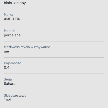
biało-zielony
Marka
AMBITION
Materiał
porcelana
Możliwość mycia w zmywarce
nie
Pojemność
0,4 l
Seria
Sahara
Skład zestawu
1 szt.