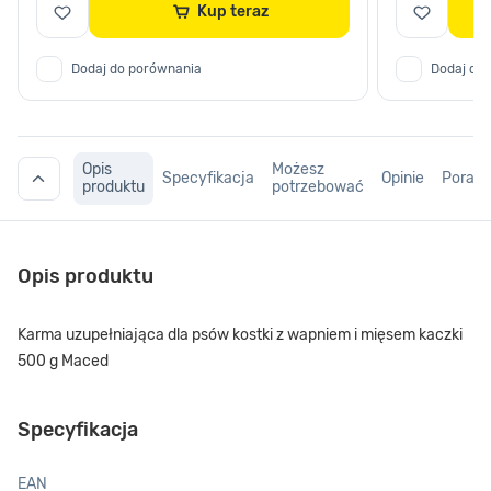
Kup teraz
Dodaj do porównania
Dodaj do
Opis
Możesz
Specyfikacja
Opinie
Porad
produktu
potrzebować
Opis produktu
Karma uzupełniająca dla psów kostki z wapniem i mięsem kaczki
500 g Maced
Specyfikacja
EAN