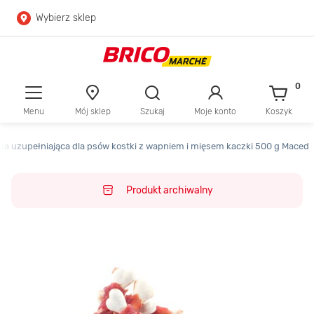
Wybierz sklep
Przejdź do głównej zawartości
Przejdź do wyszukiwarki
0
Menu
Mój sklep
Szukaj
Moje konto
Koszyk
Przejdź do kontaktu
a uzupełniająca dla psów kostki z wapniem i mięsem kaczki 500 g Maced
Produkt archiwalny