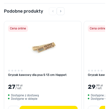
Podobne produkty
Cena online
Cena online
Gryzak kawowy dla psa S 13 cm Happet
Gryzak kawow
27
29
.99 zł
.99 zł
/ szt.
/ szt.
Dostępne z dostawą
Dostępne z 
Dostępne w sklepie
Dostępne w s