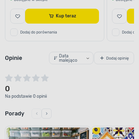
Kup teraz
Dodaj do porównania
Dodaj do
Data
Opinie
Dodaj opinię
malejąco
0
Na podstawie 0 opinii
Porady