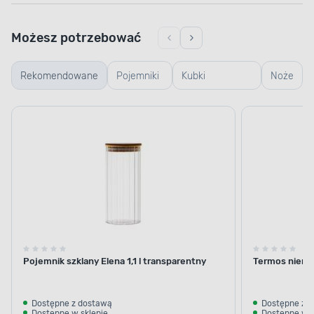
Możesz potrzebować
Rekomendowane
Pojemniki
Kubki
Noże
szklane
termiczne i
termosy
Pojemnik szklany Elena 1,1 l transparentny
Termos nierdz
Dostępne z dostawą
Dostępne z 
Dostępne w sklepie
Dostępne w s