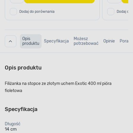
Dodaj do porównania
Dodaj do
Opis
Możesz
Specyfikacja
Opinie
Porad
produktu
potrzebować
Opis produktu
Filiżanka na stopce ze złotym uchem Exotic 400 ml pióra
fioletowa
Specyfikacja
Długość
14 cm