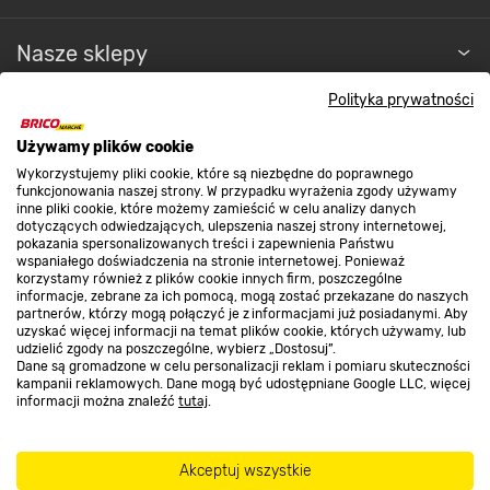
Nasze sklepy
Polityka prywatności
O nas
Używamy plików cookie
Wykorzystujemy pliki cookie, które są niezbędne do poprawnego
Kontakt do sklepu
funkcjonowania naszej strony. W przypadku wyrażenia zgody używamy
inne pliki cookie, które możemy zamieścić w celu analizy danych
dotyczących odwiedzających, ulepszenia naszej strony internetowej,
pokazania spersonalizowanych treści i zapewnienia Państwu
Strefa biznesu
wspaniałego doświadczenia na stronie internetowej. Ponieważ
korzystamy również z plików cookie innych firm, poszczególne
informacje, zebrane za ich pomocą, mogą zostać przekazane do naszych
partnerów, którzy mogą połączyć je z informacjami już posiadanymi. Aby
uzyskać więcej informacji na temat plików cookie, których używamy, lub
udzielić zgody na poszczególne, wybierz „Dostosuj”.
Dołącz do nas
Dane są gromadzone w celu personalizacji reklam i pomiaru skuteczności
kampanii reklamowych. Dane mogą być udostępniane Google LLC, więcej
informacji można znaleźć
tutaj
.
Metody płatności
Akceptuj wszystkie