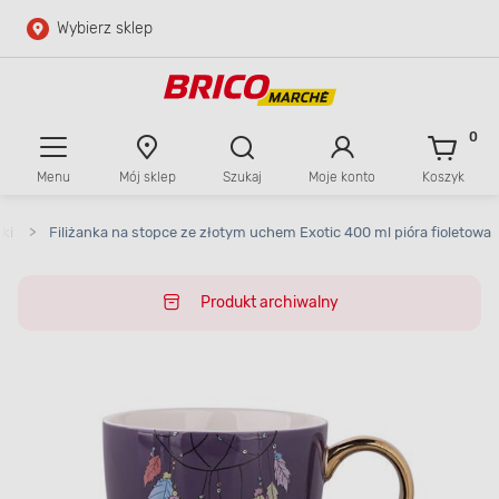
Wybierz sklep
Przejdź do głównej zawartości
Przejdź do wyszukiwarki
0
Menu
Mój sklep
Szukaj
Moje konto
Koszyk
Przejdź do kontaktu
nki
>
Filiżanka na stopce ze złotym uchem Exotic 400 ml pióra fioletowa
Produkt archiwalny