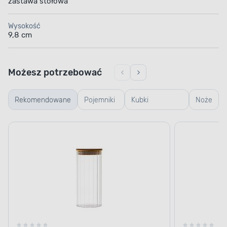
zastawa stołowa
Wysokość
9,8 cm
Możesz potrzebować
Rekomendowane
Pojemniki
Kubki
Noże
szklane
termiczne i
termosy