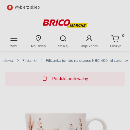
Wybierz sklep
Przejdź do głównej zawartości
Przejdź do wyszukiwarki
0
Menu
Mój sklep
Szukaj
Moje konto
Koszyk
Przejdź do kontaktu
stołowa
>
Filiżanki
>
Filiżanka jumbo na stopce NBC 400 ml serenity
Produkt archiwalny