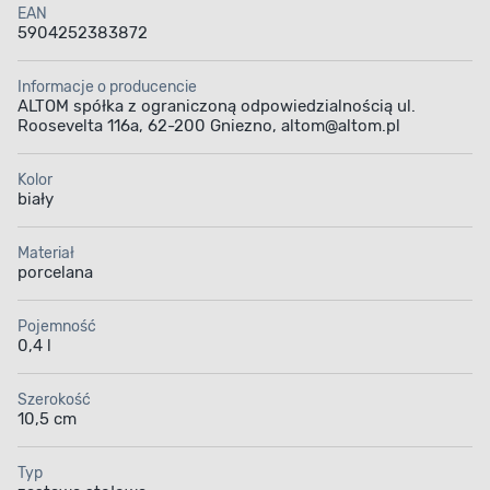
EAN
5904252383872
Informacje o producencie
ALTOM spółka z ograniczoną odpowiedzialnością ul.
Roosevelta 116a, 62-200 Gniezno, altom@altom.pl
Kolor
biały
Materiał
porcelana
Pojemność
0,4 l
Szerokość
10,5 cm
Typ