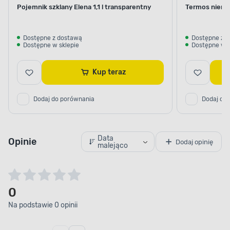
Pojemnik szklany Elena 1,1 l transparentny
Termos nierdz
Dostępne z dostawą
Dostępne z 
Dostępne w sklepie
Dostępne w s
Kup teraz
Dodaj do porównania
Dodaj do
Data
Opinie
Dodaj opinię
malejąco
0
Na podstawie 0 opinii