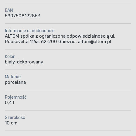
EAN
5907508192853
Informacje o producencie
ALTOM spółka z ograniczoną odpowiedzialnością ul.
Roosevelta 116a, 62-200 Gniezno, altom@altom.pl
Kolor
biały-dekorowany
Materiał
porcelana
Pojemność
0,4 l
Szerokość
10 cm