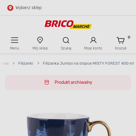
Wybierz sklep
Przejdź do głównej zawartości
Przejdź do wyszukiwarki
0
Menu
Mój sklep
Szukaj
Moje konto
Koszyk
Przejdź do kontaktu
ołowa
>
Filiżanki
>
Filiżanka Jumbo na stopce MISTY FOREST 400 ml
Produkt archiwalny