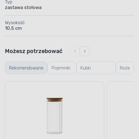
Typ
zastawa stołowa
Wysokość
10,5 cm
Możesz potrzebować
Rekomendowane
Pojemniki
Kubki
Noże
szklane
termiczne i
termosy