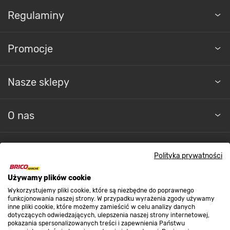
Regulaminy
Promocje
Nasze sklepy
O nas
Kontakt do sklepu
Polityka prywatności
Używamy plików cookie
Strefa biznesu
Wykorzystujemy pliki cookie, które są niezbędne do poprawnego
funkcjonowania naszej strony. W przypadku wyrażenia zgody używamy
inne pliki cookie, które możemy zamieścić w celu analizy danych
dotyczących odwiedzających, ulepszenia naszej strony internetowej,
Dołącz do nas
pokazania spersonalizowanych treści i zapewnienia Państwu