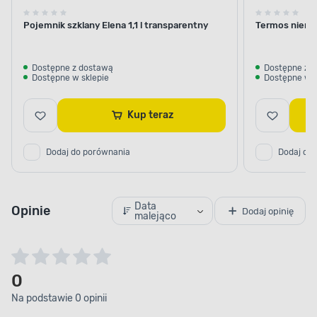
Pojemnik szklany Elena 1,1 l transparentny
Termos nierdz
Dostępne z dostawą
Dostępne z 
Dostępne w sklepie
Dostępne w s
Kup teraz
Dodaj do porównania
Dodaj do
Data
Opinie
Dodaj opinię
malejąco
0
Na podstawie 0 opinii