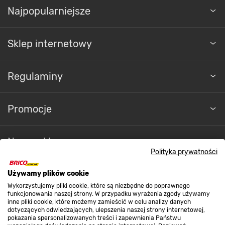
Najpopularniejsze
Sklep internetowy
Regulaminy
Promocje
Nasze sklepy
Polityka prywatności
O nas
Używamy plików cookie
Wykorzystujemy pliki cookie, które są niezbędne do poprawnego
funkcjonowania naszej strony. W przypadku wyrażenia zgody używamy
inne pliki cookie, które możemy zamieścić w celu analizy danych
Kontakt do sklepu
dotyczących odwiedzających, ulepszenia naszej strony internetowej,
pokazania spersonalizowanych treści i zapewnienia Państwu