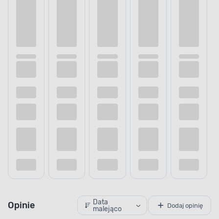
Data
Opinie
Dodaj opinię
malejąco