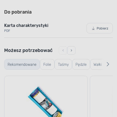
Do pobrania
Karta charakterystyki
Pobierz
PDF
Możesz potrzebować
Rekomendowane
Folie
Taśmy
Pędzle
Wałki
Wiad
kuwe
kratk