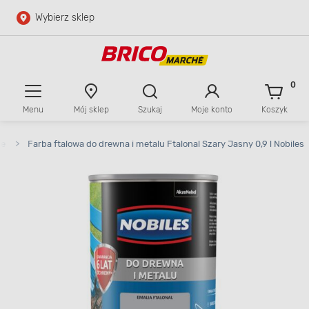
Wybierz sklep
Przejdź do głównej zawartości
Przejdź do wyszukiwarki
0
Menu
Mój sklep
Szukaj
Moje konto
Koszyk
Przejdź do kontaktu
ne
>
Farba ftalowa do drewna i metalu Ftalonal Szary Jasny 0,9 l Nobiles