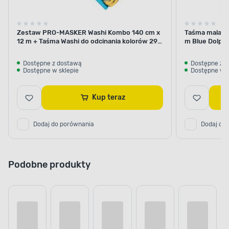
Zestaw PRO-MASKER Washi Kombo 140 cm x
Taśma malars
12 m + Taśma Washi do odcinania kolorów 29
m Blue Dolphi
mm x 5 m Blue Dolphin
Dostępne z dostawą
Dostępne z 
Dostępne w sklepie
Dostępne w s
Kup teraz
Dodaj do porównania
Dodaj do
Podobne produkty