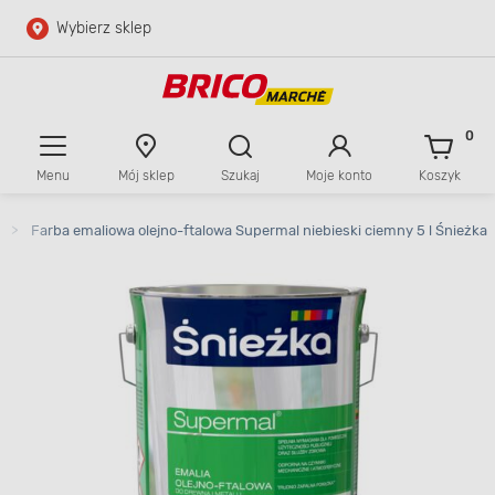
Wybierz sklep
Przejdź do głównej zawartości
Przejdź do wyszukiwarki
0
Menu
Mój sklep
Szukaj
Moje konto
Koszyk
Przejdź do kontaktu
>
Farba emaliowa olejno-ftalowa Supermal niebieski ciemny 5 l Śnieżka