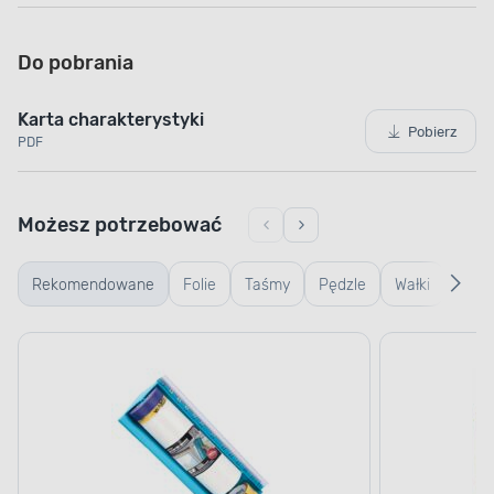
Do pobrania
Karta charakterystyki
Pobierz
PDF
Możesz potrzebować
Rekomendowane
Folie
Taśmy
Pędzle
Wałki
Wiad
kuwe
kratk