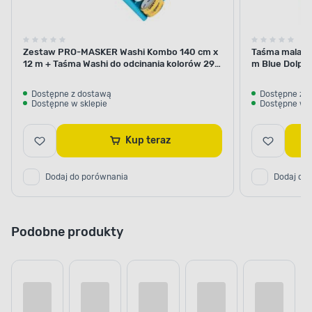
Zestaw PRO-MASKER Washi Kombo 140 cm x
Taśma malars
12 m + Taśma Washi do odcinania kolorów 29
m Blue Dolphi
mm x 5 m Blue Dolphin
Dostępne z dostawą
Dostępne z 
Dostępne w sklepie
Dostępne w s
Kup teraz
Dodaj do porównania
Dodaj do
Podobne produkty