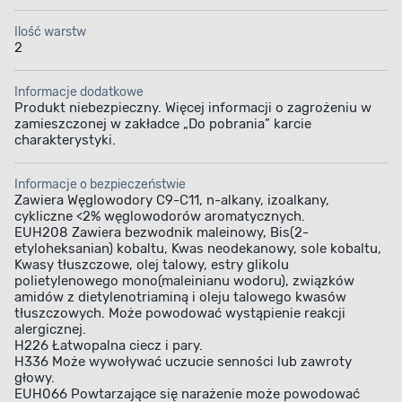
Ilość warstw
2
Informacje dodatkowe
Produkt niebezpieczny. Więcej informacji o zagrożeniu w
zamieszczonej w zakładce „Do pobrania” karcie
charakterystyki.
Informacje o bezpieczeństwie
Zawiera Węglowodory C9-C11, n-alkany, izoalkany,
cykliczne <2% węglowodorów aromatycznych.
EUH208 Zawiera bezwodnik maleinowy, Bis(2-
etyloheksanian) kobaltu, Kwas neodekanowy, sole kobaltu,
Kwasy tłuszczowe, olej talowy, estry glikolu
polietylenowego mono(maleinianu wodoru), związków
amidów z dietylenotriaminą i oleju talowego kwasów
tłuszczowych. Może powodować wystąpienie reakcji
alergicznej.
H226 Łatwopalna ciecz i pary.
H336 Może wywoływać uczucie senności lub zawroty
głowy.
EUH066 Powtarzające się narażenie może powodować