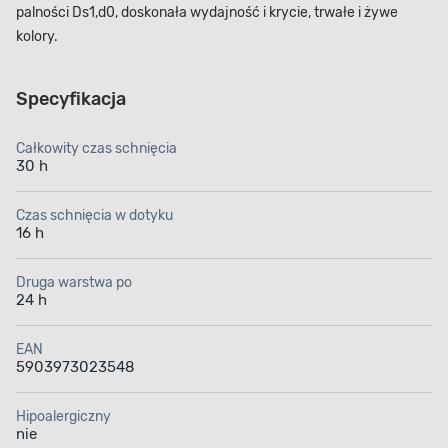
palności D­s1,d0, doskonała wydajność i krycie, trwałe i żywe
kolory.
Specyfikacja
Całkowity czas schnięcia
30 h
Czas schnięcia w dotyku
16 h
Druga warstwa po
24 h
EAN
5903973023548
Hipoalergiczny
nie