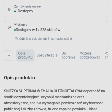
Zamówienie online
Dostępny
W sklepie
Dostępny w 1 z 228 sklepów
Odbiór w sklepie lub Bricomacie za 0 zł
Opis
Do
Możesz
Pod
Specyfikacja
produktu
pobrania
potrzebować
prod
Opis produktu
ŚNIEŻKA SUPERMAL® EMALIA OLEJNO­FTALOWA:odporność na
środki dezynfekcyjne*, czynniki mechaniczne oraz
atmosferyczne, spełnia wymagania pomieszczeń użyteczności
publicznej i służby zdrowia, trudno zapalna powłoka – klasa