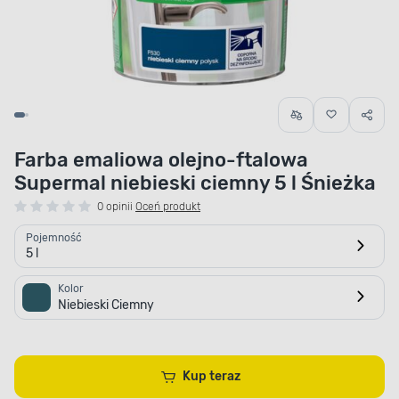
Farba emaliowa olejno-ftalowa
Supermal niebieski ciemny 5 l Śnieżka
0 opinii
Oceń produkt
Pojemność
5 l
Kolor
Niebieski Ciemny
Kup teraz