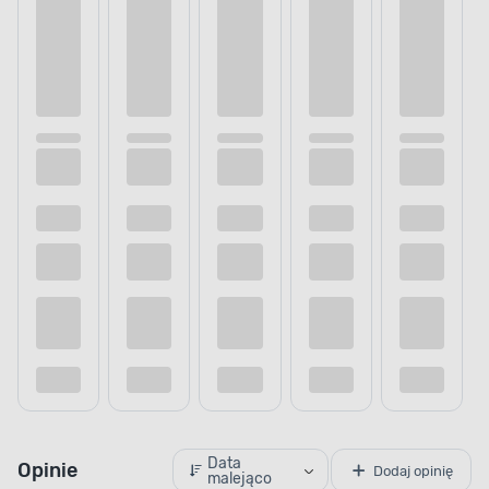
Data
Opinie
Dodaj opinię
malejąco