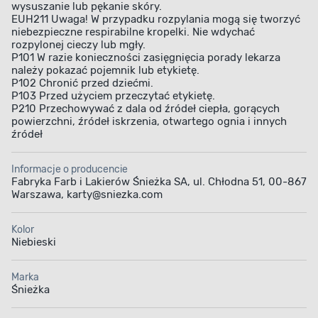
wysuszanie lub pękanie skóry.
EUH211 Uwaga! W przypadku rozpylania mogą się tworzyć
niebezpieczne respirabilne kropelki. Nie wdychać
rozpylonej cieczy lub mgły.
P101 W razie konieczności zasięgnięcia porady lekarza
należy pokazać pojemnik lub etykietę.
P102 Chronić przed dziećmi.
P103 Przed użyciem przeczytać etykietę.
P210 Przechowywać z dala od źródeł ciepła, gorących
powierzchni, źródeł iskrzenia, otwartego ognia i innych
źródeł
Informacje o producencie
Fabryka Farb i Lakierów Śnieżka SA, ul. Chłodna 51, 00-867
Warszawa, karty@sniezka.com
Kolor
Niebieski
Marka
Śnieżka