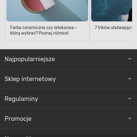
wynoszącej 0,4 l, a jej wydajność wynosi 16 m² / l.
Dzięki temu w mgnieniu oka pomalujesz pożądaną
powierzchnię. Przekonaj się, że malowanie
dekoracyjno-ochronne wcale nie musi być
czasochłonne.
Farba ceramiczna czy lateksowa –
7 trików ułatwiający
którą wybrać? Poznaj różnice!
Najpopularniejsze
Sklep internetowy
Regulaminy
Farby wewnętrzne
Promocje