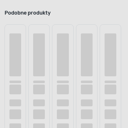
Podobne produkty
APLIKACJA FARBY
Idealnie pomalowana
powierzchnia
Zapomnij o widocznych przejściach między
poszczególnymi warstwami. Aby uzyskać
pożądany efekt, wystarczy nałożyć wyłącznie
2 warstwy farby w odstępie 2 godzin, za pomocą
pędzla, wałka lub natrysku. Produkt nie wymaga
użycia rozcieńczalnika. Jednak, co ważniejsze,
w ciągu 6 godzin powierzchnia będzie całkowicie
sucha, a ty możesz kontynuować prace.