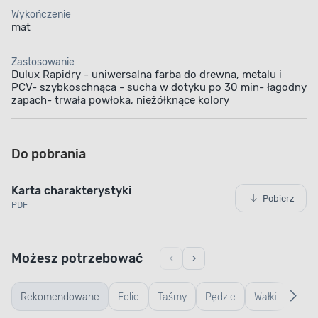
Wykończenie
mat
Zastosowanie
Dulux Rapidry - uniwersalna farba do drewna, metalu i
PCV- szybkoschnąca - sucha w dotyku po 30 min- łagodny
zapach- trwała powłoka, nieżółknące kolory
Do pobrania
Karta charakterystyki
Pobierz
PDF
SZYBKI PROCES SCHNIĘCIA
Sprawny remont
Możesz potrzebować
Przeprowadź prace wykończeniowe w sprawny
Rekomendowane
Folie
Taśmy
Pędzle
Wałki
Wiad
sposób. Produkt bardzo szybko wysycha, dzięki