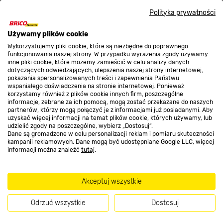
Nasze sklepy
Polityka prywatności
O nas
Używamy plików cookie
Wykorzystujemy pliki cookie, które są niezbędne do poprawnego
funkcjonowania naszej strony. W przypadku wyrażenia zgody używamy
inne pliki cookie, które możemy zamieścić w celu analizy danych
Kontakt do sklepu
dotyczących odwiedzających, ulepszenia naszej strony internetowej,
pokazania spersonalizowanych treści i zapewnienia Państwu
wspaniałego doświadczenia na stronie internetowej. Ponieważ
korzystamy również z plików cookie innych firm, poszczególne
Strefa biznesu
informacje, zebrane za ich pomocą, mogą zostać przekazane do naszych
partnerów, którzy mogą połączyć je z informacjami już posiadanymi. Aby
uzyskać więcej informacji na temat plików cookie, których używamy, lub
udzielić zgody na poszczególne, wybierz „Dostosuj”.
Dane są gromadzone w celu personalizacji reklam i pomiaru skuteczności
Dołącz do nas
kampanii reklamowych. Dane mogą być udostępniane Google LLC, więcej
informacji można znaleźć
tutaj
.
Akceptuj wszystkie
Metody płatności
Odrzuć wszystkie
Dostosuj