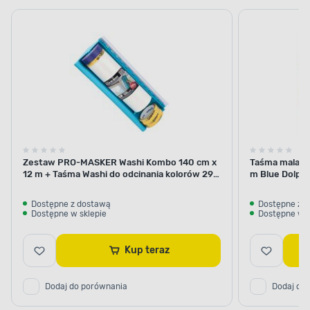
czemu nie potrzeba wiele czasu, aby przystąpić
kuwe
do kolejnych etapów remontu. Przekonaj się, że
samodzielna renowacja nie zabiera wiele czasu.
kratk
Zestaw PRO-MASKER Washi Kombo 140 cm x
Taśma malars
12 m + Taśma Washi do odcinania kolorów 29
m Blue Dolphi
mm x 5 m Blue Dolphin
Dostępne z dostawą
Dostępne z 
Dostępne w sklepie
Dostępne w s
Kup teraz
Dodaj do porównania
Dodaj do