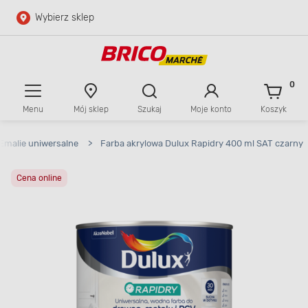
Wybierz sklep
Przejdź do głównej zawartości
Przejdź do wyszukiwarki
0
Menu
Mój sklep
Szukaj
Moje konto
Koszyk
Przejdź do kontaktu
Emalie uniwersalne
>
Farba akrylowa Dulux Rapidry 400 ml SAT czarny
Cena online