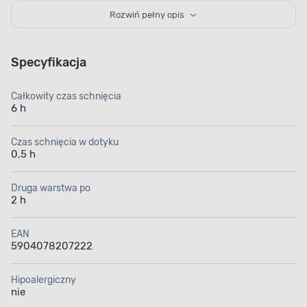
trwałe, nieżółknące powłoki, odporne na działanie
Rozwiń pełny opis
czynników mechanicznych i temperatury. Odporność
na szorowanie sprawia natomiast, że z łatwością
pozbędziesz się z niej plam i zabrudzeń. Wystarczy
nałożyć już 2 warstwy, aby uzyskać efekt
Specyfikacja
nieskazitelnej bieli o matowym wykończeniu. Powłoki
są suche w dotyku po 30 minutach, a ich całkowity
czas schnięcia wynosi 6 h.
Całkowity czas schnięcia
6 h
Czas schnięcia w dotyku
0,5 h
Druga warstwa po
Matowe
Szybki proces
2 h
wykończenie
schnięcia
EAN
5904078207222
Hipoalergiczny
nie