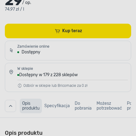
29
/ op.
74,97 zł / l
Kup teraz
Zamówienie online
Dostępny
W sklepie
Dostępny w 179 z 228 sklepów
Odbiór w sklepie lub Bricomacie za 0 zł
Opis
Do
Możesz
Pod
Specyfikacja
produktu
pobrania
potrzebować
prod
Opis produktu