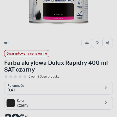
Gwarantowana cena online
Farba akrylowa Dulux Rapidry 400 ml
SAT czarny
0 opinii
Oceń produkt
Pojemność
0,4 l
Kolor
czarny
.99 zł