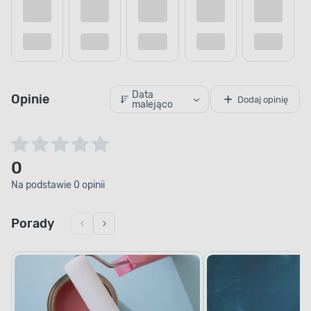
Data
Opinie
Dodaj opinię
malejąco
0
Na podstawie 0 opinii
Porady
POJEMNOŚĆ
Wydajne malowanie
Zabezpiecz powierzchnie szybko i sprawnie.
Farba została zamknięta w puszce o pojemności