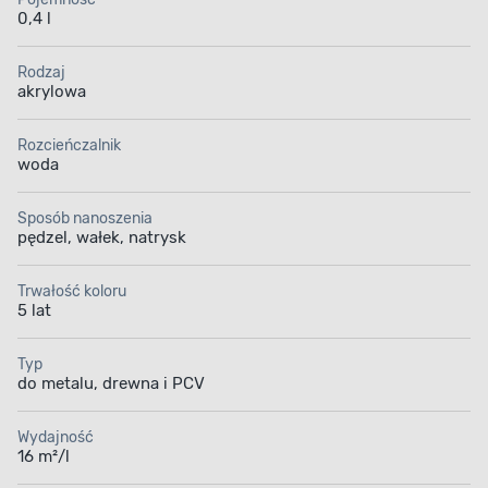
0,4 l
Rodzaj
MATOWE WYKOŃCZENIE
akrylowa
Stylowy wygląd wnętrz
Rozcieńczalnik
woda
Postaw na wykończenie, które nada wnętrzom
elegancki charakter. Farba zapewnia matowe
Sposób nanoszenia
wykończenie. Dzięki temu będzie pasować
pędzel, wałek, natrysk
do każdego wnętrza i nawet pomimo
zmieniających się trendów sprawi, że ściany będą
wyglądać stylowo. Ponadto matowe wykończenie
Trwałość koloru
5 lat
pozwala na ukrycie niedoskonałości ścian, takich
jak pęknięcia lub ubytki.
Typ
do metalu, drewna i PCV
Wydajność
16 m²/l