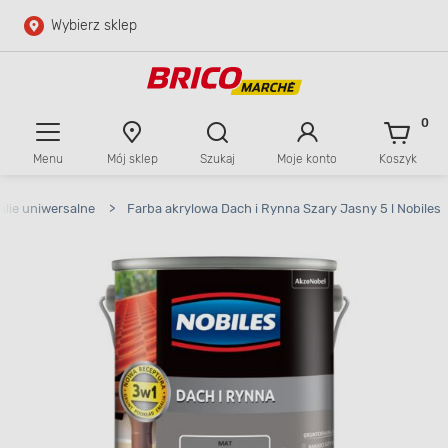
Wybierz sklep
Przejdź do głównej zawartości
Przejdź do wyszukiwarki
0
Menu
Mój sklep
Szukaj
Moje konto
Koszyk
Przejdź do kontaktu
lie uniwersalne
>
Farba akrylowa Dach i Rynna Szary Jasny 5 l Nobiles