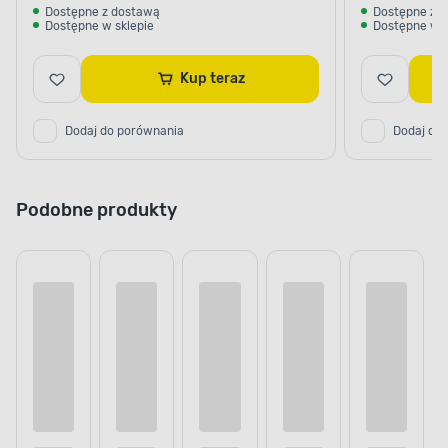
Dostępne z dostawą
Dostępne z 
Dostępne w sklepie
Dostępne w s
Kup teraz
Dodaj do porównania
Dodaj do
Podobne produkty