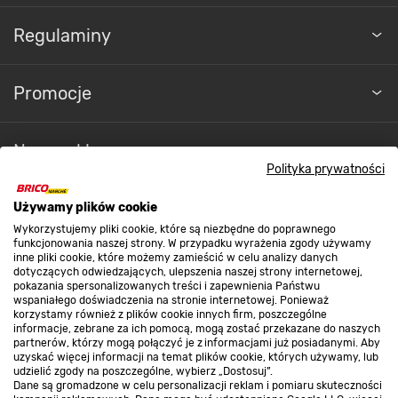
Regulaminy
Promocje
Nasze sklepy
Polityka prywatności
O nas
Używamy plików cookie
Wykorzystujemy pliki cookie, które są niezbędne do poprawnego
funkcjonowania naszej strony. W przypadku wyrażenia zgody używamy
inne pliki cookie, które możemy zamieścić w celu analizy danych
Kontakt do sklepu
dotyczących odwiedzających, ulepszenia naszej strony internetowej,
pokazania spersonalizowanych treści i zapewnienia Państwu
wspaniałego doświadczenia na stronie internetowej. Ponieważ
korzystamy również z plików cookie innych firm, poszczególne
Strefa biznesu
informacje, zebrane za ich pomocą, mogą zostać przekazane do naszych
partnerów, którzy mogą połączyć je z informacjami już posiadanymi. Aby
uzyskać więcej informacji na temat plików cookie, których używamy, lub
udzielić zgody na poszczególne, wybierz „Dostosuj”.
Dane są gromadzone w celu personalizacji reklam i pomiaru skuteczności
Dołącz do nas