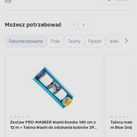
PDF
Możesz potrzebować
Rekomendowane
Folie
Taśmy
Pędzle
Wałki
Wiad
kuwe
kratk
Zestaw PRO-MASKER Washi Kombo 140 cm x
Taśma malars
12 m + Taśma Washi do odcinania kolorów 29
m Blue Dolphi
mm x 5 m Blue Dolphin