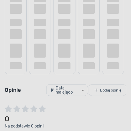
Data
Opinie
Dodaj opinię
malejąco
0
Na podstawie 0 opinii