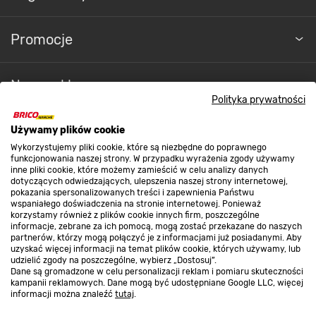
Promocje
Nasze sklepy
Polityka prywatności
O nas
Używamy plików cookie
Wykorzystujemy pliki cookie, które są niezbędne do poprawnego
funkcjonowania naszej strony. W przypadku wyrażenia zgody używamy
inne pliki cookie, które możemy zamieścić w celu analizy danych
Kontakt do sklepu
dotyczących odwiedzających, ulepszenia naszej strony internetowej,
pokazania spersonalizowanych treści i zapewnienia Państwu
wspaniałego doświadczenia na stronie internetowej. Ponieważ
korzystamy również z plików cookie innych firm, poszczególne
Strefa biznesu
informacje, zebrane za ich pomocą, mogą zostać przekazane do naszych
partnerów, którzy mogą połączyć je z informacjami już posiadanymi. Aby
uzyskać więcej informacji na temat plików cookie, których używamy, lub
udzielić zgody na poszczególne, wybierz „Dostosuj”.
Dane są gromadzone w celu personalizacji reklam i pomiaru skuteczności
Dołącz do nas
kampanii reklamowych. Dane mogą być udostępniane Google LLC, więcej
informacji można znaleźć
tutaj
.