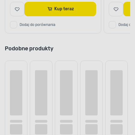
Kup teraz
Dodaj do porównania
Dodaj do
Podobne produkty