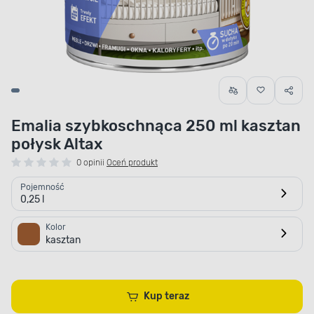
Emalia szybkoschnąca 250 ml kasztan
połysk Altax
0 opinii
Oceń produkt
Pojemność
0,25 l
Kolor
kasztan
Kup teraz