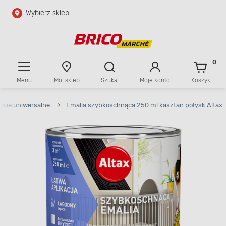
Wybierz sklep
Przejdź do głównej zawartości
Przejdź do wyszukiwarki
0
Menu
Mój sklep
Szukaj
Moje konto
Koszyk
Przejdź do kontaktu
alie uniwersalne
>
Emalia szybkoschnąca 250 ml kasztan połysk Altax