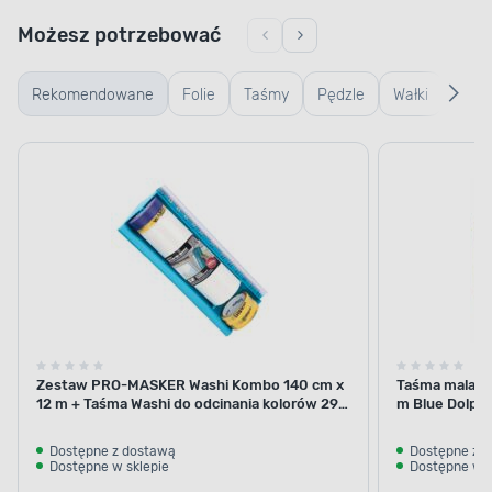
Możesz potrzebować
Rekomendowane
Folie
Taśmy
Pędzle
Wałki
Wiad
kuwe
kratk
Zestaw PRO-MASKER Washi Kombo 140 cm x
Taśma malars
12 m + Taśma Washi do odcinania kolorów 29
m Blue Dolphi
mm x 5 m Blue Dolphin
Dostępne z dostawą
Dostępne z 
Dostępne w sklepie
Dostępne w s