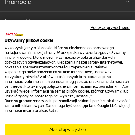
Promocje
Nasze sklepy
Polityka prywatności
O nas
Używamy plików cookie
Wykorzystujemy pliki cookie, które są niezbędne do poprawnego
funkcjonowania naszej strony. W przypadku wyrażenia zgody używamy
inne pliki cookie, które możemy zamieścić w celu analizy danych
Kontakt do sklepu
dotyczących odwiedzających, ulepszenia naszej strony internetowej,
pokazania spersonalizowanych treści i zapewnienia Państwu
wspaniałego doświadczenia na stronie internetowej. Ponieważ
korzystamy również z plików cookie innych firm, poszczególne
Strefa biznesu
informacje, zebrane za ich pomocą, mogą zostać przekazane do naszych
partnerów, którzy mogą połączyć je z informacjami już posiadanymi. Aby
uzyskać więcej informacji na temat plików cookie, których używamy, lub
udzielić zgody na poszczególne, wybierz „Dostosuj”.
Dane są gromadzone w celu personalizacji reklam i pomiaru skuteczności
Dołącz do nas
kampanii reklamowych. Dane mogą być udostępniane Google LLC, więcej
informacji można znaleźć
tutaj
.
Akceptuj wszystkie