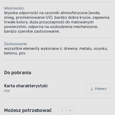
Właściwości
Wysoka odporność na czynniki atmosferyczne (woda,
śnieg, promieniowanie UV), bardzo dobre krycie, zapewnia
trwałe kolory, duża przyczepność do malowanych
powierzchni, odporna na uszkodzenia mechaniczne,
bardzo szerokie zastosowanie.
Zastosowanie
wszystkie elementy wykonane z: drewna, metalu, ocynku,
betonu, pcv
ODPORNOŚĆ NA CZYNNIKI ATMOSFERYCZNE
Gwarancja trwałości
Do pobrania
Postaw na produkt, dzięki któremu zadbasz
o wygląd i trwałość malowanej powierzchni. Farba
Karta charakterystyki
Pobierz
sprawia, że wymalowane nią powierzchnie są
PDF
wysoce odporne na różne warunki atmosferyczne.
Dzięki temu możesz mieć pewność, że każda
konstrukcja, którą odnowisz, będzie wyglądała
Możesz potrzebować
estetycznie przez wiele lat.