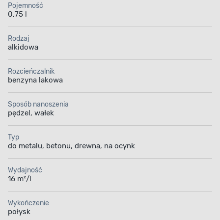
POWIERZCHNI
Pojemność
Szerokie zastosowanie
0,75 l
Rodzaj
Wybierz farbę, z którą wykonasz szereg prac
alkidowa
malarskich. Ze względu na dużą przyczepność
do malowanych podłoży farba sprawdzi się
podczas pracy z różnymi materiałami. Za jej
Rozcieńczalnik
benzyna lakowa
pomocą możesz odświeżyć kolor powierzchni
wykonanych z drewna, metalu, betonu, tworzywa
sztucznego czy tynków.
Sposób nanoszenia
pędzel, wałek
Typ
do metalu, betonu, drewna, na ocynk
Wydajność
16 m²/l
Wykończenie
połysk