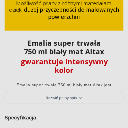
Możliwość pracy z różnymi materiałami
dzięki
dużej przyczepności do malowanych
powierzchni
Emalia super trwała
750 ml biały mat Altax
gwarantuje intensywny
kolor
Emalia super trwała 750 ml biały mat Altax jest
przeznaczona do malowania drewna, metalu, betonu,
tynku, wysezonowanego cynku i PCV. Już
Rozwiń pełny opis
po nałożeniu 2-3 warstw uzyskasz intensywny kolor
o matowym wykończeniu, który będzie się estetycznie
prezentować przez 7 lat. Powłoki, które tworzą się
pon nałożeniu są wysoce odporne na działanie
Specyfikacja
warunków atmosferycznych i uszkodzenia
mechaniczne. Wydajność oferowanej emalii wynosi