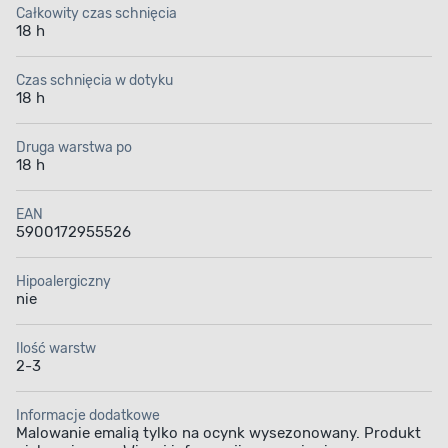
16 m² / l, a jej całkowity czas schnięcia to 18 h.
Całkowity czas schnięcia
18 h
Czas schnięcia w dotyku
18 h
Druga warstwa po
Duża przyczepność
Odporność
18 h
do malowanych
na czynniki
powierzchni
atmosferyczne
EAN
5900172955526
Hipoalergiczny
nie
Ilość warstw
Aplikacja farby
Pojemność
2-3
Informacje dodatkowe
Malowanie emalią tylko na ocynk wysezonowany. Produkt