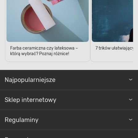
pożądaną powierzchnię. Przekonaj się, że
malowanie dekoracyjno-ochronne wcale nie musi
być czasochłonne.
Farba ceramiczna czy lateksowa –
7 trików ułatwiający
którą wybrać? Poznaj różnice!
Najpopularniejsze
Farby wewnętrzne
Sklep internetowy
Regulaminy