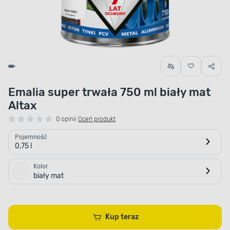
Emalia super trwała 750 ml biały mat
Altax
0 opinii
Oceń produkt
Pojemność
0,75 l
Kolor
biały mat
Kup teraz