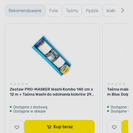
Rekomendowane
Folie
Taśmy
Pędzle
Wałki
Wiad
kuwe
kratk
Zestaw PRO-MASKER Washi Kombo 140 cm x
Taśma malars
12 m + Taśma Washi do odcinania kolorów 29
m Blue Dolphi
mm x 5 m Blue Dolphin
Dostępne z dostawą
Dostępne z 
Dostępne w sklepie
Dostępne w s
Kup teraz