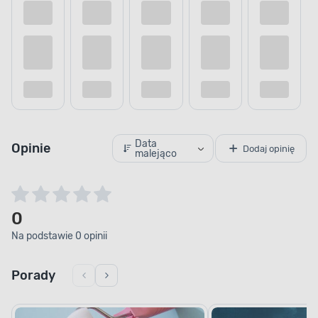
Data
Opinie
Dodaj opinię
malejąco
POJEMNOŚĆ
0
Wydajne malowanie
Na podstawie 0 opinii
Zabezpiecz powierzchnie szybko i sprawnie.
Porady
Farba została zamknięta w puszce o pojemności
wynoszącej 0,75 l, a jej wydajność wynosi
16 m² / l. Dzięki temu w mgnieniu oka pomalujesz