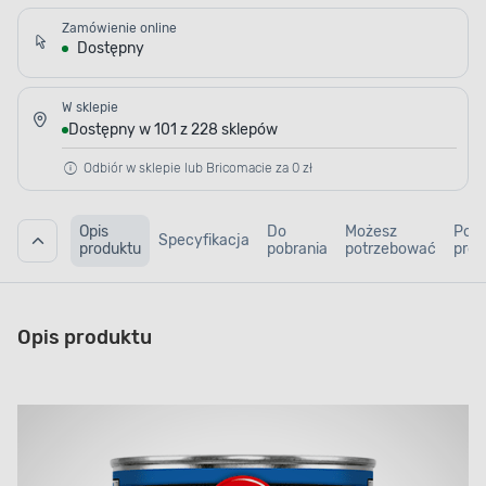
Zamówienie online
Dostępny
W sklepie
Dostępny w 101 z 228 sklepów
Odbiór w sklepie lub Bricomacie za 0 zł
Opis
Do
Możesz
Pod
Specyfikacja
produktu
pobrania
potrzebować
prod
Opis produktu