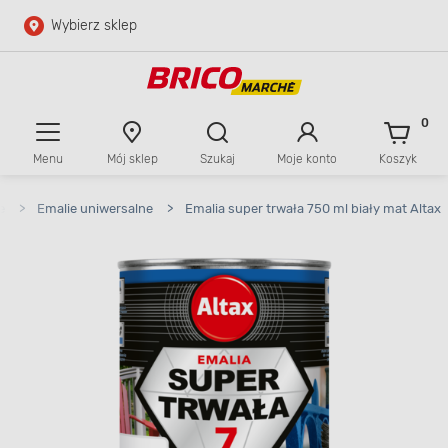
Wybierz sklep
Przejdź do głównej zawartości
Przejdź do wyszukiwarki
0
Menu
Mój sklep
Szukaj
Moje konto
Koszyk
Przejdź do kontaktu
e
>
Emalie uniwersalne
>
Emalia super trwała 750 ml biały mat Altax