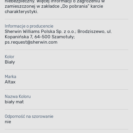
niebezpieczny. Więcej informacji o zagrożeniu w
zamieszczonej w zakładce „Do pobrania” karcie
charakterystyki.
Informacje o producencie
Sherwin Williams Polska Sp. z o.o.; Brodziszewo, ul.
Kopanińska 7, 64-500 Szamotuły;
ps.request@sherwin.com
Kolor
Biały
Marka
Altax
Nazwa Koloru
biały mat
Odporność na szorowanie
nie
DUŻA PRZYCZEPNOŚĆ DO MALOWANYCH