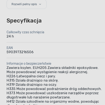
chlorokauczukow
Rozwiń pełny opis
Specyfikacja
Całkowity czas schnięcia
24 h
Emalia 
EAN
5903973216506
Informacje o bezpieczeństwie
tworzy
Zawiera ksylen. EUH205 Zawiera składniki epoksydowe.
Może powodować wystąpienie reakcji alergicznej.
H226 Łatwopalna ciecz i pary.
H315 Działa drażniąco na skórę.
H319 Działa drażniąco na oczy.
H335 Może powodować podrażnienie dróg oddechowych.
H373 Może powodować uszkodzenie narządów poprzez
Emali
długotrwałe lub narażenie powtarzane.
dekoracyjn
H412 Działa szkodliwie na organizmy wodne, powodując