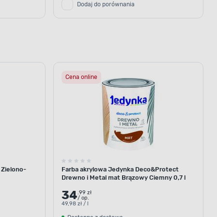
Dodaj do porównania
Cena online
 Zielono-
Farba akrylowa Jedynka Deco&Protect
przygotowane
Drewno i Metal mat Brązowy Ciemny 0,7 l
34
.99 zł
/ op.
49,98 zł / l
a na działanie czynników