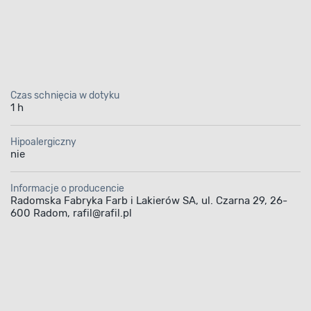
ej
Czas schnięcia w dotyku
1 h
chlorokauczukowa szar
Hipoalergiczny
nie
5 l Rafil
Informacje o producencie
 elastyczną, trwałą i 
Radomska Fabryka Farb i Lakierów SA, ul. Czarna 29, 26-
600 Radom, rafil@rafil.pl
powłokę
a chlorokauczukowa Rafil
nadaje się do och
ego malowania powierzchni stalowych, żeliwny