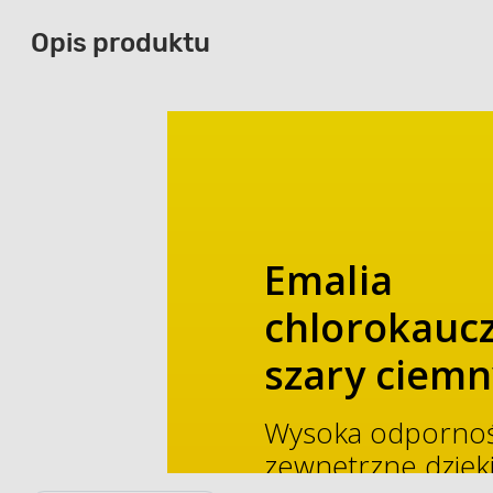
Opis produktu
Emalia
chlorokauc
szary ciemny
Wysoka odporność
zewnętrzne dzięk