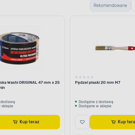
Rekomendowane
ska Washi ORIGINAL 47 mm x 25
Pędzel płaski 20 mm M7
IECZENIE PRZED KOROZJĄ
hin
eczna ochrona
 dostawą
Dostępne z dostawą
 sklepie
Dostępne w sklepie
alia chlorokauczukowa
tecznie zabezpieczyć
Kup teraz
Kup te
em się rdzy. Za jej
mianom w wyglądzie