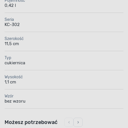
Pojemność
0,42 l
Seria
KC-302
Szerokość
11,5 cm
Typ
cukiernica
Wysokość
1,1 cm
Wzór
bez wzoru
Możesz potrzebować