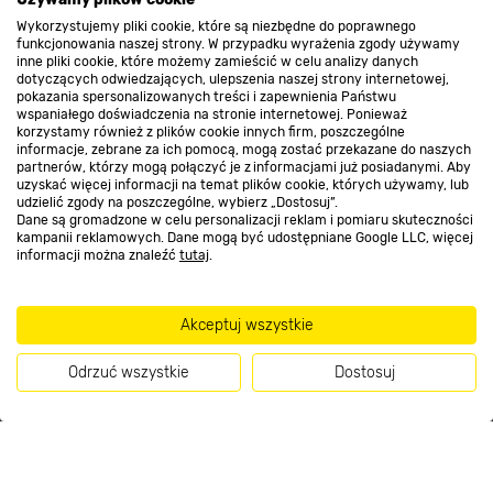
Promocje
Wykorzystujemy pliki cookie, które są niezbędne do poprawnego
funkcjonowania naszej strony. W przypadku wyrażenia zgody używamy
inne pliki cookie, które możemy zamieścić w celu analizy danych
Nasze sklepy
dotyczących odwiedzających, ulepszenia naszej strony internetowej,
pokazania spersonalizowanych treści i zapewnienia Państwu
wspaniałego doświadczenia na stronie internetowej. Ponieważ
korzystamy również z plików cookie innych firm, poszczególne
O nas
informacje, zebrane za ich pomocą, mogą zostać przekazane do naszych
partnerów, którzy mogą połączyć je z informacjami już posiadanymi. Aby
uzyskać więcej informacji na temat plików cookie, których używamy, lub
udzielić zgody na poszczególne, wybierz „Dostosuj”.
Kontakt do sklepu
Dane są gromadzone w celu personalizacji reklam i pomiaru skuteczności
kampanii reklamowych. Dane mogą być udostępniane Google LLC, więcej
informacji można znaleźć
tutaj
.
Strefa biznesu
Akceptuj wszystkie
Odrzuć wszystkie
Dostosuj
Dołącz do nas
Kup teraz
Metody płatności