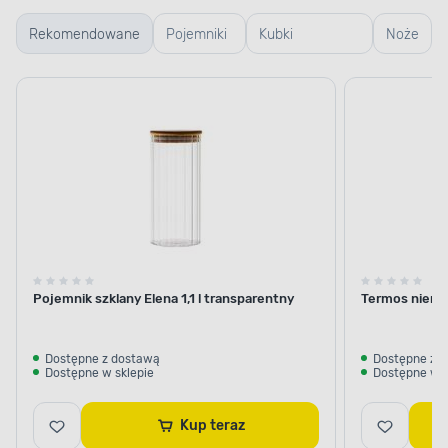
Rekomendowane
Pojemniki
Kubki
Noże
szklane
termiczne i
termosy
Pojemnik szklany Elena 1,1 l transparentny
Termos nierdz
Dostępne z dostawą
Dostępne z 
Dostępne w sklepie
Dostępne w s
Kup teraz