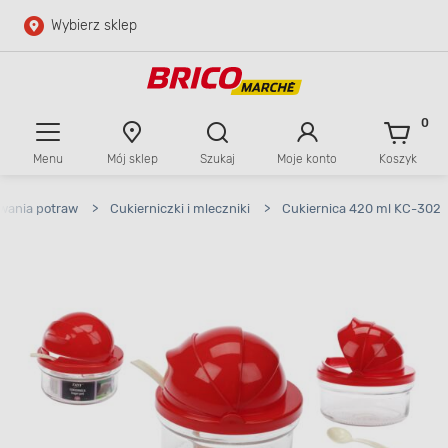
Wybierz sklep
Przejdź do głównej zawartości
Przejdź do wyszukiwarki
0
Menu
Mój sklep
Szukaj
Moje konto
Koszyk
Przejdź do kontaktu
wania potraw
>
Cukierniczki i mleczniki
>
Cukiernica 420 ml KC-302