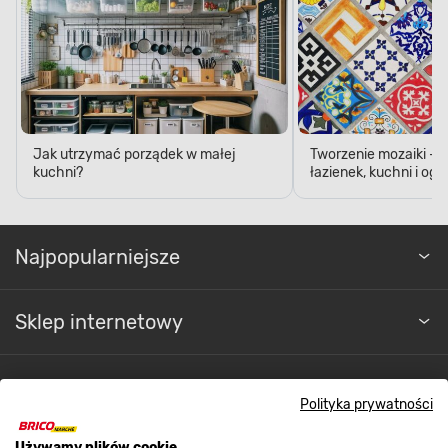
Jak utrzymać porządek w małej
Tworzenie mozaiki - 
kuchni?
łazienek, kuchni i og
Najpopularniejsze
Sklep internetowy
Regulaminy
Polityka prywatności
Używamy plików cookie