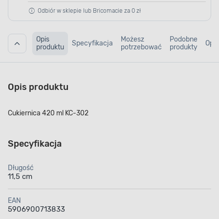
Odbiór w sklepie lub Bricomacie za 0 zł
Opis
Możesz
Podobne
Specyfikacja
Opin
produktu
potrzebować
produkty
Opis produktu
Cukiernica 420 ml KC-302
Specyfikacja
Długość
11,5 cm
EAN
5906900713833