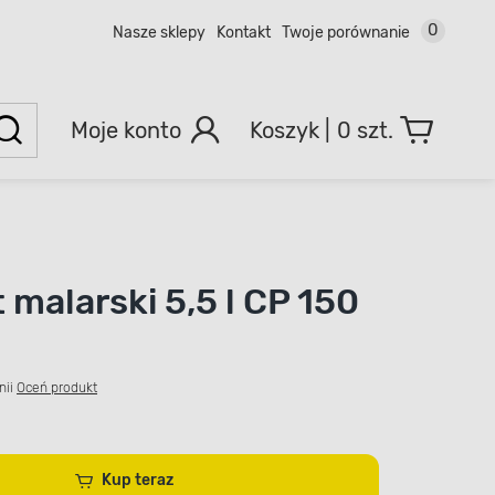
0
Nasze sklepy
Kontakt
Twoje porównanie
Moje konto
0 szt.
 malarski 5,5 l CP 150
nii
Oceń produkt
Kup teraz