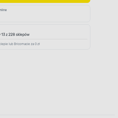
nline
 13 z 228 sklepów
lepie lub Bricomacie za 0 zł