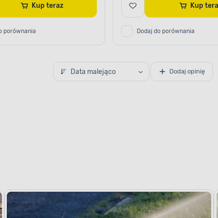
Kup teraz
Kup te
o porównania
Dodaj do porównania
Data malejąco
Dodaj opinię