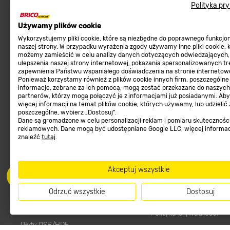
Najpopularniejsze
Sklep interneto
Polityka pr
Meble ogrodowe
Metody płatności
Używamy plików cookie
Kosiarki, kosy, podkaszarki
Zwroty sklep internetow
Wykorzystujemy pliki cookie, które są niezbędne do poprawnego funkcj
naszej strony. W przypadku wyrażenia zgody używamy inne pliki cookie, 
Narzędzia do pielęgnacji gleby
Program lojalnościowy
możemy zamieścić w celu analizy danych dotyczących odwiedzających,
ulepszenia naszej strony internetowej, pokazania spersonalizowanych tre
Materiały budowlane
Aplikacja Mobilna
zapewnienia Państwu wspaniałego doświadczenia na stronie internetowe
Ponieważ korzystamy również z plików cookie innych firm, poszczególne
Tarasy, ścieżki, podjazdy
Strefa Marek
informacje, zebrane za ich pomocą, mogą zostać przekazane do naszych
Podłoża i ziemie do ogrodu
Zgłoś błąd
partnerów, którzy mogą połączyć je z informacjami już posiadanymi. Ab
więcej informacji na temat plików cookie, których używamy, lub udzielić
Karma dla psa
FAQ
poszczególne, wybierz „Dostosuj”.
Dane są gromadzone w celu personalizacji reklam i pomiaru skutecznośc
Ogród
Prawny obowiązek zape
reklamowych. Dane mogą być udostępniane Google LLC, więcej informa
znaleźć
tutaj
.
Farby wewnętrzne białe
zgodności towaru z um
Elektryka
Program Brico PRO
Panele
Akceptuj wszystkie
Regulaminy
Elektronarzędzia
Odrzuć wszystkie
Dostosuj
Płytki
Regulaminy
Panele podłogowe
Polityka prywatności
Płyty OSB/HDF