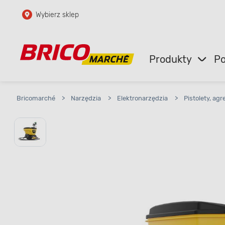
Wybierz sklep
Przejdź do głównej zawartości
Przejdź do wyszukiwarki
Produkty
Po
Przejdź do kontaktu
Bricomarché
>
Narzędzia
>
Elektronarzędzia
>
Pistolety, agr