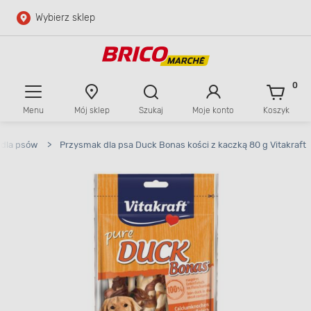
Wybierz sklep
Przejdź do głównej zawartości
Przejdź do wyszukiwarki
0
Menu
Mój sklep
Szukaj
Moje konto
Koszyk
Przejdź do kontaktu
 dla psów
>
Przysmak dla psa Duck Bonas kości z kaczką 80 g Vitakraft