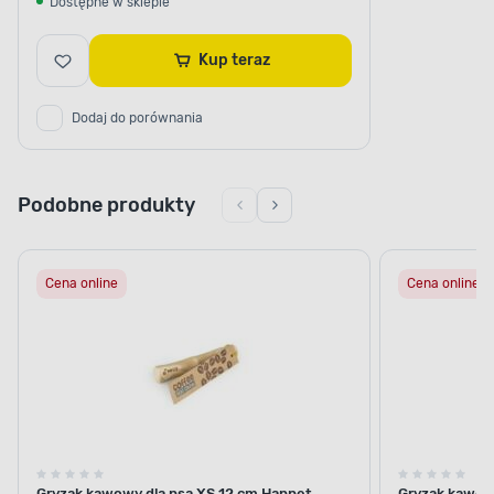
Dostępne w sklepie
Kup teraz
Dodaj do porównania
Podobne produkty
Cena online
Cena online
Gryzak kawowy dla psa XS 12 cm Happet
Gryzak kawow