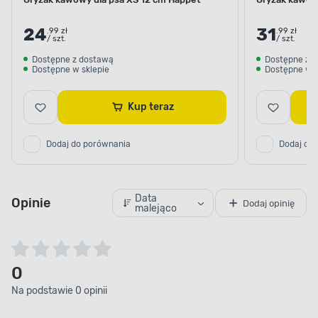
24
31
.99 zł
.99 zł
/ szt.
/ szt.
Dostępne z dostawą
Dostępne z 
Dostępne w sklepie
Dostępne w s
Kup teraz
Dodaj do porównania
Dodaj do
Data
Opinie
Dodaj opinię
malejąco
0
Na podstawie 0 opinii