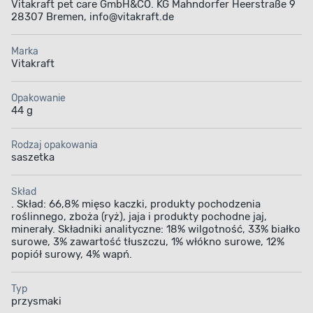
Vitakraft pet care GmbH&CO. KG Mahndorfer Heerstraße 9
28307 Bremen, info@vitakraft.de
Marka
Vitakraft
Opakowanie
44 g
Rodzaj opakowania
saszetka
Skład
. Skład: 66,8% mięso kaczki, produkty pochodzenia
roślinnego, zboża (ryż), jaja i produkty pochodne jaj,
minerały. Składniki analityczne: 18% wilgotność, 33% białko
surowe, 3% zawartość tłuszczu, 1% włókno surowe, 12%
popiół surowy, 4% wapń.
Typ
przysmaki