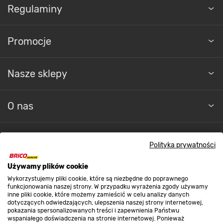
Regulaminy
Promocje
Nasze sklepy
O nas
Kontakt do sklepu
Polityka prywatności
Używamy plików cookie
Strefa biznesu
Wykorzystujemy pliki cookie, które są niezbędne do poprawnego
funkcjonowania naszej strony. W przypadku wyrażenia zgody używamy
inne pliki cookie, które możemy zamieścić w celu analizy danych
dotyczących odwiedzających, ulepszenia naszej strony internetowej,
Dołącz do nas
pokazania spersonalizowanych treści i zapewnienia Państwu
wspaniałego doświadczenia na stronie internetowej. Ponieważ