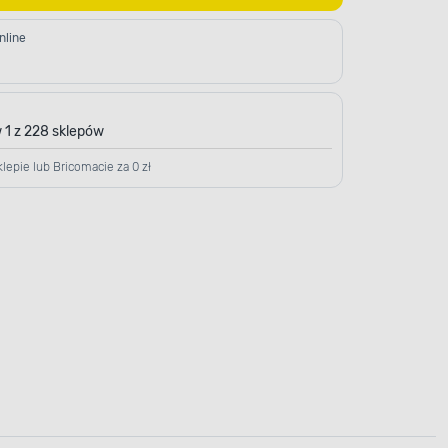
nline
 1 z 228 sklepów
lepie lub Bricomacie za 0 zł