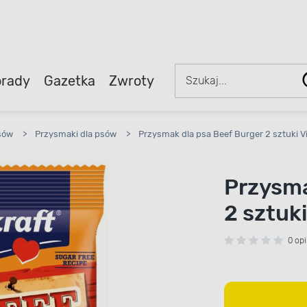
rady
Gazetka
Zwroty
sów
>
Przysmaki dla psów
>
Przysmak dla psa Beef Burger 2 sztuki Vi
Przysma
2 sztuki
0 opi