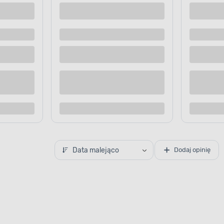
wy dla psa L 20 cm Happet
Gryzak kawowy dla psa M 17 cm
29
.99 zł
/ szt.
 dostawą
Dostępne z dostawą
 sklepie
Dostępne w sklepie
Kup teraz
Kup te
o porównania
Dodaj do porównania
Data malejąco
Dodaj opinię