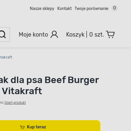
0
Nasze sklepy
Kontakt
Twoje porównanie
Moje konto
0 szt.
takraft
k dla psa Beef Burger
 Vitakraft
nii
Oceń produkt
Kup teraz