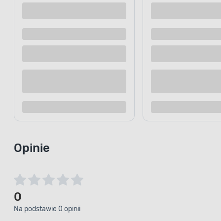
Gryzak kawowy dla psa XS 12 cm Happet
Gryzak kawo
24
31
.99 zł
.99 zł
/ szt.
/ szt.
Dostępne z dostawą
Dostępne z
Dostępne w sklepie
Dostępne w
Kup teraz
Dodaj do porównania
Dodaj d
Opinie
0
Na podstawie 0 opinii