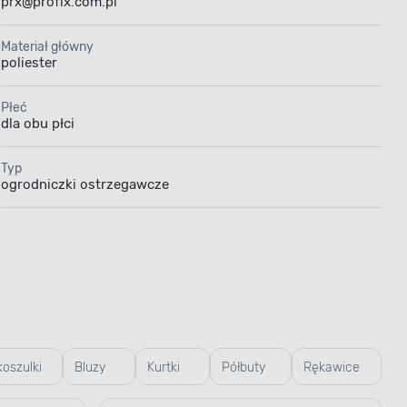
prx@profix.com.pl
Materiał główny
poliester
Płeć
dla obu płci
Typ
ogrodniczki ostrzegawcze
koszulki
Bluzy
Kurtki
Półbuty
Rękawice
e
robocze
robocze
robocze
robocze