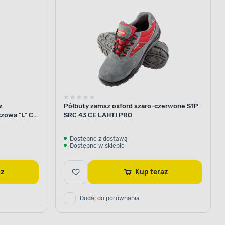
z
Półbuty zamsz oxford szaro-czerwone S1P
zowa "L" CE
SRC 43 CE LAHTI PRO
Dostępne z dostawą
Dostępne w sklepie
raz
Kup teraz
Dodaj do porównania