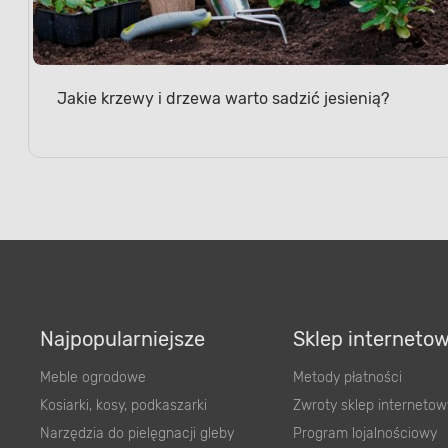
Jakie krzewy i drzewa warto sadzić jesienią?
Najpopularniejsze
Sklep interneto
Meble ogrodowe
Metody płatności
Kosiarki, kosy, podkaszarki
Zwroty sklep internetow
Narzędzia do pielęgnacji gleby
Program lojalnościowy