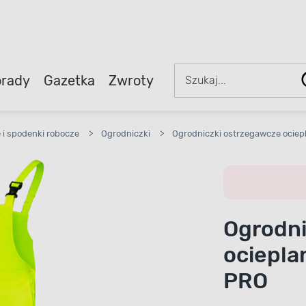
rady
Gazetka
Zwroty
 i spodenki robocze
>
Ogrodniczki
>
Ogrodniczki ostrzegawcze ociep
Ogrodni
ociepla
PRO