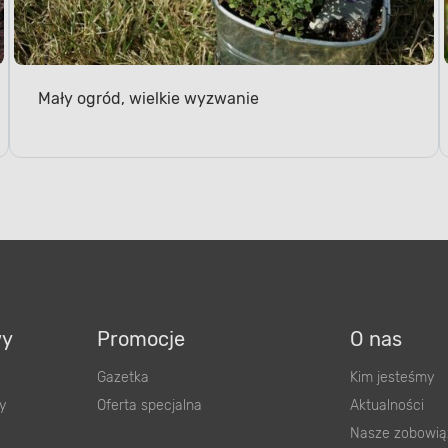
Mały ogród, wielkie wyzwanie
wy
Promocje
O nas
Gazetka
Kim jesteśmy
y
Oferta specjalna
Aktualności
Nasze zobowią