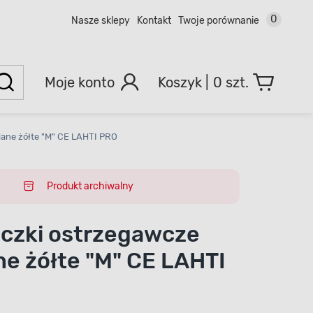
0
Nasze sklepy
Kontakt
Twoje porównanie
Moje konto
0 szt.
lane żółte "M" CE LAHTI PRO
Produkt archiwalny
czki ostrzegawcze
ne żółte "M" CE LAHTI