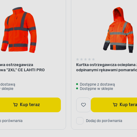
owa ostrzegawcza
Kurtka ostrzegawcza ocieplana 
wa "2XL" CE LAHTI PRO
odpinanymi rękawami pomarańc
LAHTI PRO
 dostawą
Dostępne z dostawą
 sklepie
Dostępne w sklepie
Kup teraz
Kup te
o porównania
Dodaj do porównania