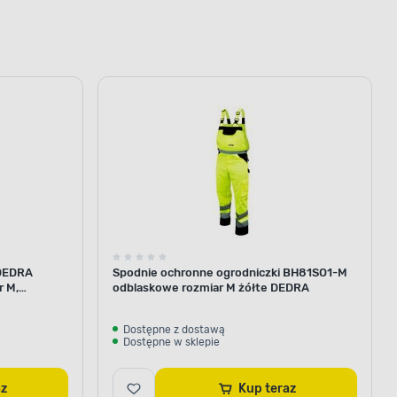
 DEDRA
Spodnie ochronne ogrodniczki BH81SO1-M
 M,
odblaskowe rozmiar M żółte DEDRA
Dostępne z dostawą
Dostępne w sklepie
az
Kup teraz