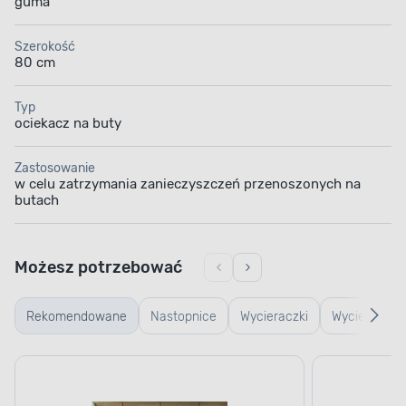
guma
Szerokość
80 cm
Typ
ociekacz na buty
Zastosowanie
w celu zatrzymania zanieczyszczeń przenoszonych na
butach
Możesz potrzebować
Rekomendowane
Nastopnice
Wycieraczki
Wycieraczki
typu
gumowe
plaster