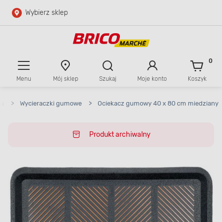
Wybierz sklep
Przejdź do głównej zawartości
Przejdź do wyszukiwarki
0
Menu
Mój sklep
Szukaj
Moje konto
Koszyk
Przejdź do kontaktu
mu
>
Wycieraczki gumowe
>
Ociekacz gumowy 40 x 80 cm miedziany
Produkt archiwalny