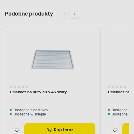
Podobne produkty
Ociekacz na buty 30 x 45 szary
Ociekacz na b
Dostępne z dostawą
Dostępne z 
Dostępne w sklepie
Dostępne w s
Kup teraz