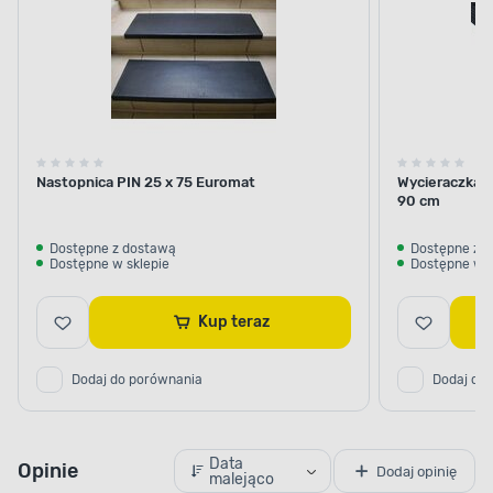
miodu
Nastopnica PIN 25 x 75 Euromat
Wycieraczka a
90 cm
Dostępne z dostawą
Dostępne z 
Dostępne w sklepie
Dostępne w s
Kup teraz
Dodaj do porównania
Dodaj do
Data
Opinie
Dodaj opinię
malejąco