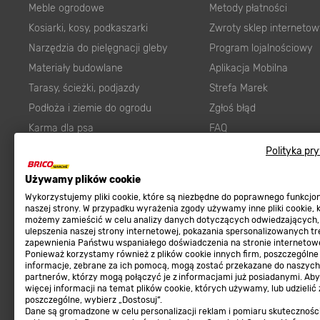
Meble ogrodowe
Metody płatności
Kosiarki, kosy, podkaszarki
Zwroty sklep internetow
Narzędzia do pielęgnacji gleby
Program lojalnościowy
Materiały budowlane
Aplikacja Mobilna
Tarasy, ścieżki, podjazdy
Strefa Marek
Podłoża i ziemie do ogrodu
Zgłoś błąd
Karma dla psa
FAQ
Ogród
Prawny obowiązek zape
Polityka pr
Farby wewnętrzne białe
zgodności towaru z um
Używamy plików cookie
Elektryka
Program Brico PRO
Wykorzystujemy pliki cookie, które są niezbędne do poprawnego funkcj
Panele
naszej strony. W przypadku wyrażenia zgody używamy inne pliki cookie, 
możemy zamieścić w celu analizy danych dotyczących odwiedzających,
Regulaminy
Elektronarzędzia
ulepszenia naszej strony internetowej, pokazania spersonalizowanych tre
zapewnienia Państwu wspaniałego doświadczenia na stronie internetowe
Płytki
Regulaminy
Ponieważ korzystamy również z plików cookie innych firm, poszczególne
informacje, zebrane za ich pomocą, mogą zostać przekazane do naszych
Panele podłogowe
Polityka prywatności
partnerów, którzy mogą połączyć je z informacjami już posiadanymi. Ab
Płyty OSB/HDF
więcej informacji na temat plików cookie, których używamy, lub udzielić
poszczególne, wybierz „Dostosuj”.
Grabie do ogrodu
Dane są gromadzone w celu personalizacji reklam i pomiaru skutecznośc