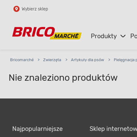
Wybierz sklep
Przejdź do głównej zawartości
Przejdź do wyszukiwarki
Produkty
Po
Przejdź do kontaktu
Bricomarché
>
Zwierzęta
>
Artykuły dla psów
>
Pielęgnacja
Nie znaleziono produktów
Najpopularniejsze
Sklep interneto