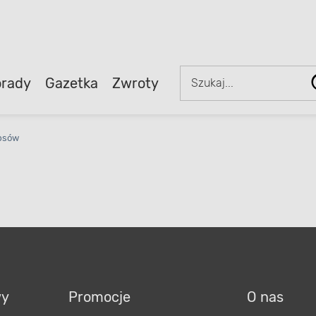
rady
Gazetka
Zwroty
 psów
wy
Promocje
O nas