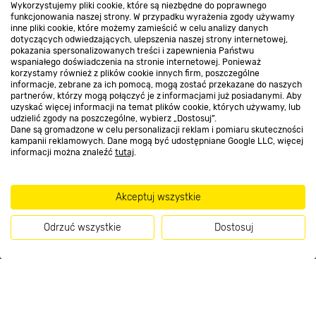
Wykorzystujemy pliki cookie, które są niezbędne do poprawnego
funkcjonowania naszej strony. W przypadku wyrażenia zgody używamy
Kontakt do sklepu
inne pliki cookie, które możemy zamieścić w celu analizy danych
dotyczących odwiedzających, ulepszenia naszej strony internetowej,
pokazania spersonalizowanych treści i zapewnienia Państwu
wspaniałego doświadczenia na stronie internetowej. Ponieważ
Strefa biznesu
korzystamy również z plików cookie innych firm, poszczególne
informacje, zebrane za ich pomocą, mogą zostać przekazane do naszych
partnerów, którzy mogą połączyć je z informacjami już posiadanymi. Aby
uzyskać więcej informacji na temat plików cookie, których używamy, lub
udzielić zgody na poszczególne, wybierz „Dostosuj”.
Dołącz do nas
Dane są gromadzone w celu personalizacji reklam i pomiaru skuteczności
kampanii reklamowych. Dane mogą być udostępniane Google LLC, więcej
informacji można znaleźć
tutaj
.
Akceptuj wszystkie
Metody płatności
Odrzuć wszystkie
Dostosuj
Kup teraz
Informacje handlowe o towarach i ich cenach podane na stronach serwisu:
https://www.bricomarche.pl/
nie stanowią oferty, a są wyłącznie
zaproszeniem do zawarcia umowy w rozumieniu art. 71 Kodeksu cywilnego.