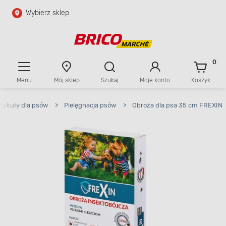
Wybierz sklep
Przejdź do głównej zawartości
Przejdź do wyszukiwarki
0
Menu
Mój sklep
Szukaj
Moje konto
Koszyk
Przejdź do kontaktu
tykuły dla psów
>
Pielęgnacja psów
>
Obroża dla psa 35 cm FREXIN