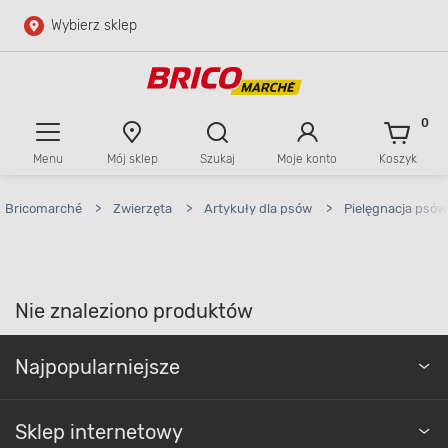
Wybierz sklep
Przejdź do głównej zawartości
Przejdź do wyszukiwarki
0
Menu
Mój sklep
Szukaj
Moje konto
Koszyk
Przejdź do kontaktu
Bricomarché
>
Zwierzęta
>
Artykuły dla psów
>
Pielęgnacja psów
Nie znaleziono produktów
Najpopularniejsze
Sklep internetowy