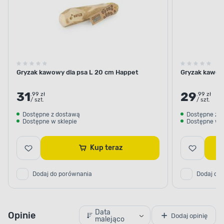
Gryzak kawowy dla psa L 20 cm Happet
Gryzak kawow
31
29
.99 zł
.99 zł
/ szt.
/ szt.
Dostępne z dostawą
Dostępne z 
Dostępne w sklepie
Dostępne w s
Kup teraz
Dodaj do porównania
Dodaj do
Data
Opinie
Dodaj opinię
malejąco