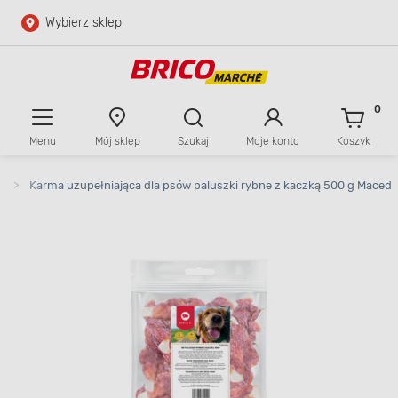
Wybierz sklep
Przejdź do głównej zawartości
Przejdź do wyszukiwarki
0
Menu
Mój sklep
Szukaj
Moje konto
Koszyk
Przejdź do kontaktu
w
>
Karma uzupełniająca dla psów paluszki rybne z kaczką 500 g Maced