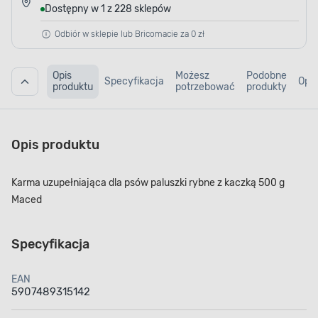
Dostępny w 1 z 228 sklepów
Odbiór w sklepie lub Bricomacie za 0 zł
Opis
Możesz
Podobne
Specyfikacja
Opin
produktu
potrzebować
produkty
Opis produktu
Karma uzupełniająca dla psów paluszki rybne z kaczką 500 g
Maced
Specyfikacja
EAN
5907489315142