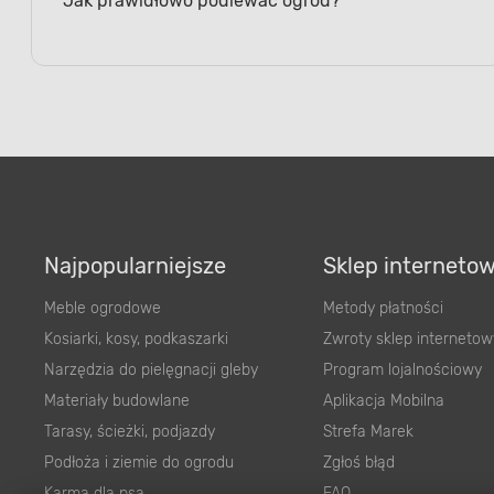
Najpopularniejsze
Sklep interneto
Meble ogrodowe
Metody płatności
Kosiarki, kosy, podkaszarki
Zwroty sklep internetow
Narzędzia do pielęgnacji gleby
Program lojalnościowy
Materiały budowlane
Aplikacja Mobilna
Tarasy, ścieżki, podjazdy
Strefa Marek
Podłoża i ziemie do ogrodu
Zgłoś błąd
Karma dla psa
FAQ