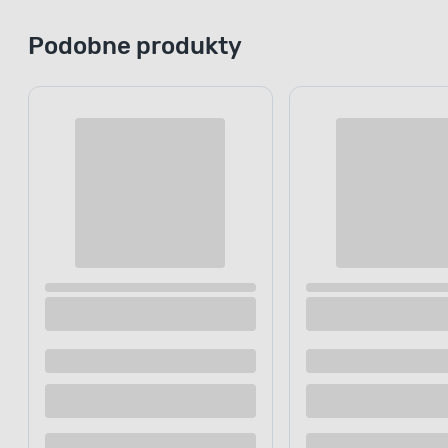
Podobne produkty
Karma mokra dla kotów 415 g z wołowiną
Saszetka dl
GO/ON!
sosie 100 g
2
.39 zł
/ op.
23,90 zł / kg
Dostępne z dostawą
Dostępne z
Dostępne w sklepie
Dostępne w