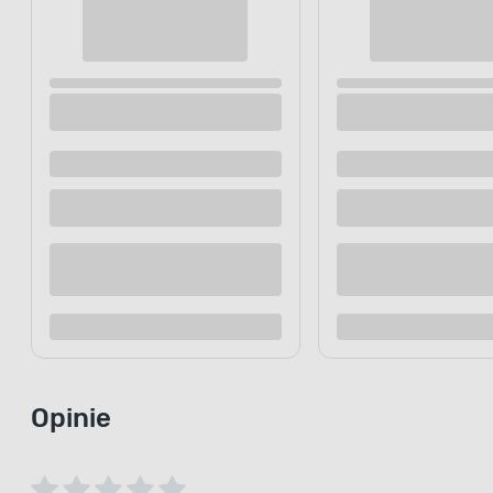
Miska plastikowa gusto 0,7 l 20x20x6 cm
Miska plasti
turkus MODERNA
koral MODE
Dostępne z dostawą
Dostępne z
Dostępne w sklepie
Dostępne w
Kup teraz
Dodaj do porównania
Dodaj d
Opinie