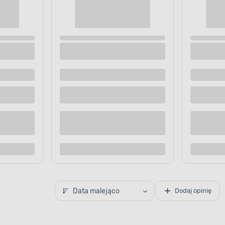
kowa gusto 0,2 l 15x15x4 cm
Pojemnik na żywność Jerry 8 l 2
RNA
cm szary ZOLUX
 dostawą
Dostępne z dostawą
 sklepie
Dostępne w sklepie
Kup teraz
Kup te
o porównania
Dodaj do porównania
Data malejąco
Dodaj opinię