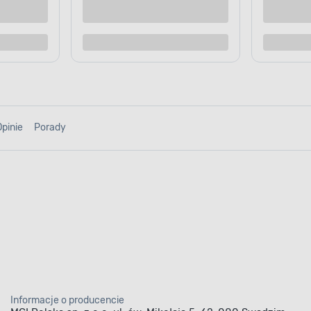
Kup teraz
Kup te
o porównania
Dodaj do porównania
Opinie
Porady