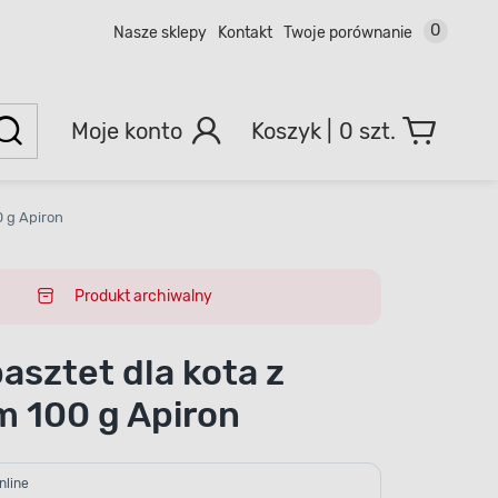
0
Nasze sklepy
Kontakt
Twoje porównanie
Moje konto
0 szt.
0 g Apiron
Produkt archiwalny
asztet dla kota z
m 100 g Apiron
nline