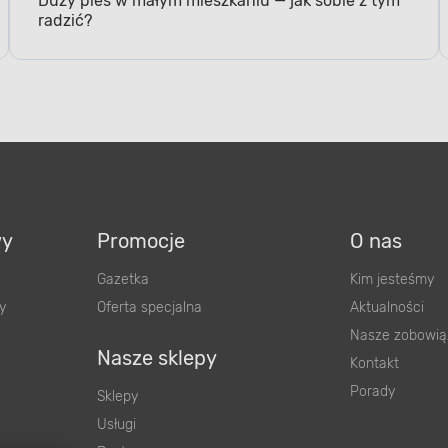
radzić?
wy
Promocje
O nas
Gazetka
Kim jesteśmy
y
Oferta specjalna
Aktualności
Nasze zobowią
Nasze sklepy
Kontakt
Porady
Sklepy
Usługi