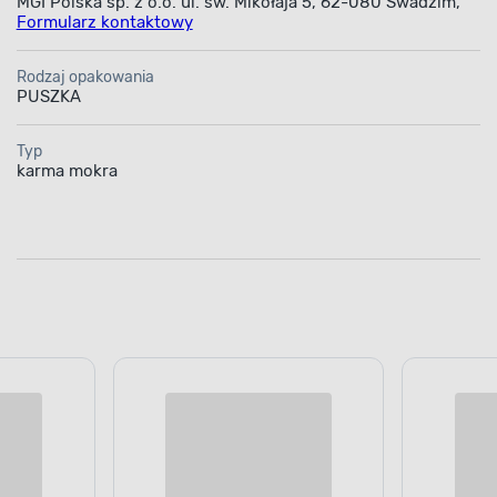
Informacje o producencie
MGI Polska sp. z o.o. ul. św. Mikołaja 5, 62-080 Swadzim,
Formularz kontaktowy
Rodzaj opakowania
PUSZKA
Typ
karma mokra