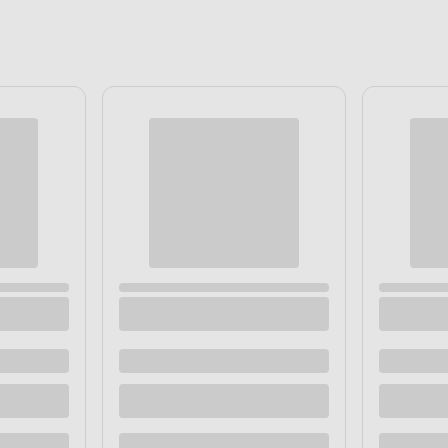
a dorosłego kota kurczak w
Karma dla kotów dorosłych peł
 Benek
kurczakiem w sosie 400 g Whis
 dostawą
Dostępne z dostawą
 sklepie
Dostępne w sklepie