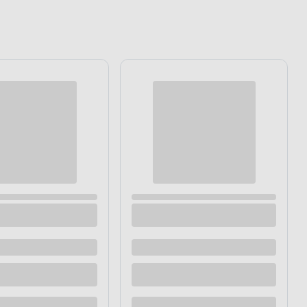
noporcjowa z
Karma mokra 400 g cielęcina Dolina Noteci
kas
Kot
7
.99 zł
/ op.
19,97 zł / kg
Dostępne z dostawą
Dostępne w sklepie